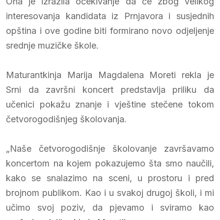
Ona je izrazila očekivanje da će zbog velikog
interesovanja kandidata iz Prnjavora i susjednih
opština i ove godine biti formirano novo odjeljenje
srednje muzičke škole.
Maturantkinja Marija Magdalena Moreti rekla je
Srni da završni koncert predstavlja priliku da
učenici pokažu znanje i vještine stečene tokom
četvorogodišnjeg školovanja.
„Naše četvorogodišnje školovanje završavamo
koncertom na kojem pokazujemo šta smo naučili,
kako se snalazimo na sceni, u prostoru i pred
brojnom publikom. Kao i u svakoj drugoj školi, i mi
učimo svoj poziv, da pjevamo i sviramo kao