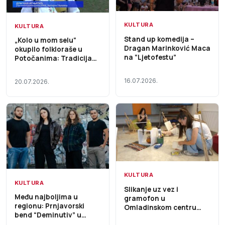
KULTURA
KULTURA
Stand up komedija –
„Kolo u mom selu“
Dragan Marinković Maca
okupilo folkloraše u
na “Ljetofestu”
Potočanima: Tradicija
živi, a uspomena na
Dajanu Dević traje Prilog
16.07.2026.
20.07.2026.
TV K3
KULTURA
KULTURA
Slikanje uz vez i
Među najboljima u
gramofon u
regionu: Prnjavorski
Omladinskom centru
bend “Deminutiv” u
Prnjavor VIDEO
finalu Nagrade Milan