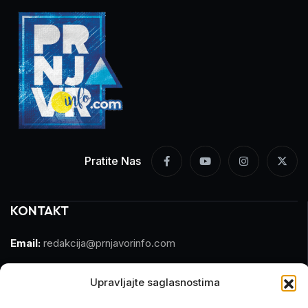
Pratite Nas
KONTAKT
Email:
redakcija@prnjavorinfo.com
Telefon:
(+387)065 609 937
Upravljajte saglasnostima
MARKETING