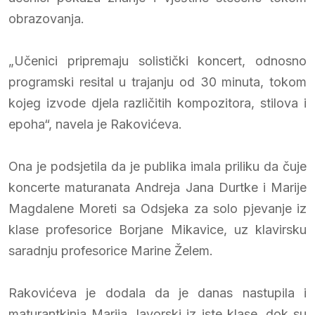
obrazovanja.
„Učenici pripremaju solistički koncert, odnosno
programski resital u trajanju od 30 minuta, tokom
kojeg izvode djela različitih kompozitora, stilova i
epoha“, navela je Rakovićeva.
Ona je podsjetila da je publika imala priliku da čuje
koncerte maturanata Andreja Jana Durtke i Marije
Magdalene Moreti sa Odsjeka za solo pjevanje iz
klase profesorice Borjane Mikavice, uz klavirsku
saradnju profesorice Marine Želem.
Rakovićeva je dodala da je danas nastupila i
maturantkinja Marija Javorski iz iste klase, dok su