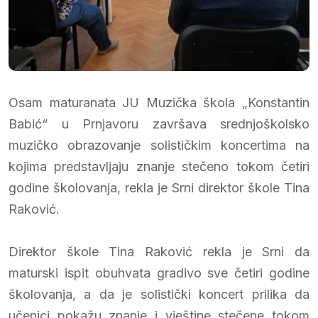
Osam maturanata JU Muzička škola „Konstantin
Babić“ u Prnjavoru završava srednjoškolsko
muzičko obrazovanje solističkim koncertima na
kojima predstavljaju znanje stečeno tokom četiri
godine školovanja, rekla je Srni direktor škole Tina
Raković.
Direktor škole Tina Raković rekla je Srni da
maturski ispit obuhvata gradivo sve četiri godine
školovanja, a da je solistički koncert prilika da
učenici pokažu znanje i vještine stečene tokom