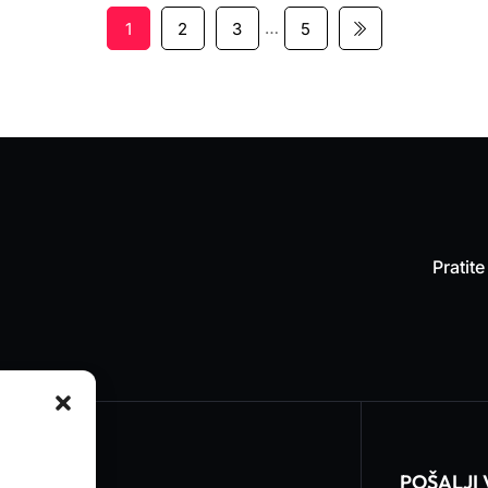
…
1
2
3
5
Pratit
ARKETING
POŠALJI 