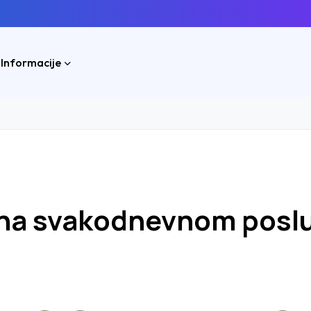
 Informacije
r na svakodnevnom posl