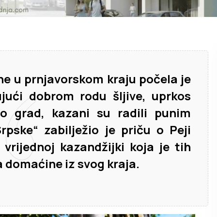
e u prnjavorskom kraju počela je
ujući dobrom rodu šljive, uprkos
io grad, kazani su radili punim
rpske“ zabilježio je priču o
Peji
, vrijednoj kazandžijki koja je tih
 domaćine iz svog kraja.