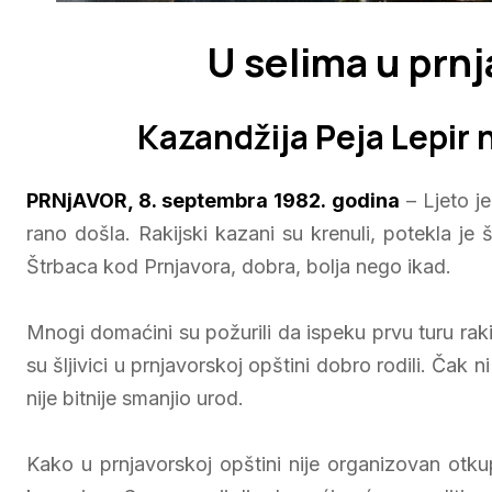
U selima u prnj
Kazandžija Peja Lepir
PRNjAVOR, 8. septembra 1982. godina
– Ljeto je
rano došla. Rakijski kazani su krenuli, potekla je š
Štrbaca kod Prnjavora, dobra, bolja nego ikad.
Mnogi domaćini su požurili da ispeku prvu turu rakij
su šljivici u prnjavorskoj opštini dobro rodili. Čak n
nije bitnije smanjio urod.
Kako u prnjavorskoj opštini nije organizovan otkup