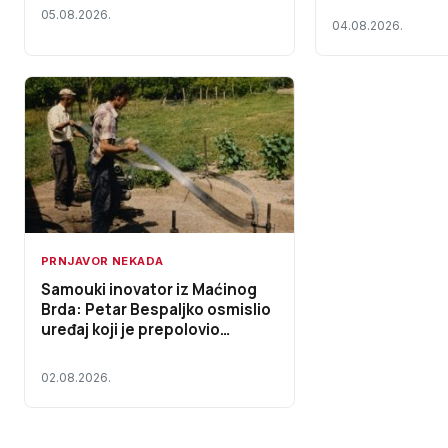
objekata u Prnjavoru
05.08.2026.
04.08.2026.
PRNJAVOR NEKADA
Samouki inovator iz Maćinog
Brda: Petar Bespaljko osmislio
uređaj koji je prepolovio
vrijeme oštrenja gaterskih pila
02.08.2026.