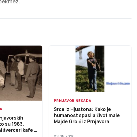
 pekmez.
PRNJAVOR NEKADA
Srce iz Hjustona: Kako je
A
humanost spasila život male
njavorskih
Majde Grbić iz Prnjavora
ko su 1983.
 šverceri kafe i
oz robe
03.08.2026.