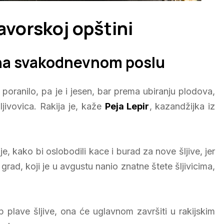
avorskoj opštini
 na svakodnevnom poslu
 poranilo, pa je i jesen, bar prema ubiranju plodova,
ljivovica. Rakija je, kaže
Peja Lepir
, kazandžijka iz
e, kako bi oslobodili kace i burad za nove šljive, jer
i grad, koji je u avgustu nanio znatne štete šljivicima,
 plave šljive, ona će uglavnom završiti u rakijskim