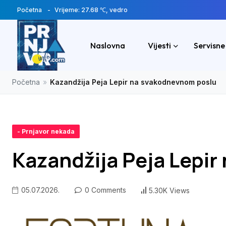
Početna
Vrijeme: 27.68 ℃, vedro
Naslovna
Vijesti
Servisne
Početna
»
Kazandžija Peja Lepir na svakodnevnom poslu
- Prnjavor nekada
Kazandžija Peja Lepi
05.07.2026.
0 Comments
5.30K Views