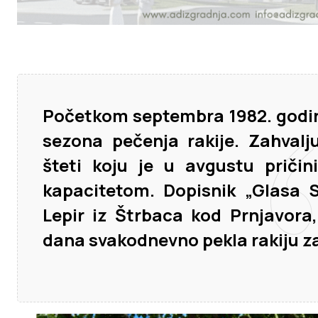
Početkom septembra 1982. godin
sezona pečenja rakije. Zahvalj
šteti koju je u avgustu pričin
kapacitetom. Dopisnik „Glasa S
Lepir iz Štrbaca kod Prnjavora
dana svakodnevno pekla rakiju za