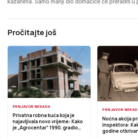
kazanima. Samo manji dio domaćice će preraditi u
Pročitajte još
PRNJAVOR NEKADA
PRNJAVOR NEKAD
Privatna robna kuća koja je
Noćna akcija pr
najavljivala novo vrijeme: Kako
inspektora: Ka
je „Agrocentar“ 1990. gradio
godine otkrivani
jedan od najvećih trgovačkih
nelegalni prev