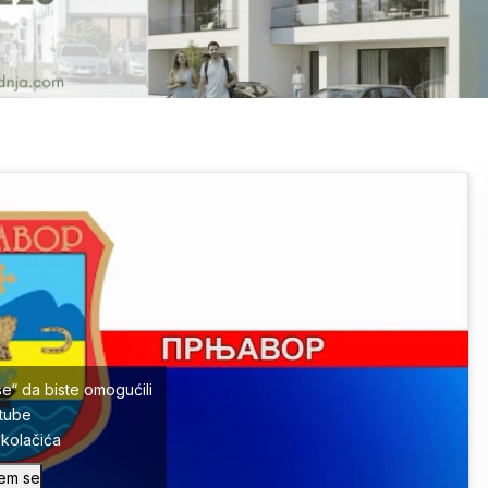
se“ da biste omogućili
tube
a kolačića
em se