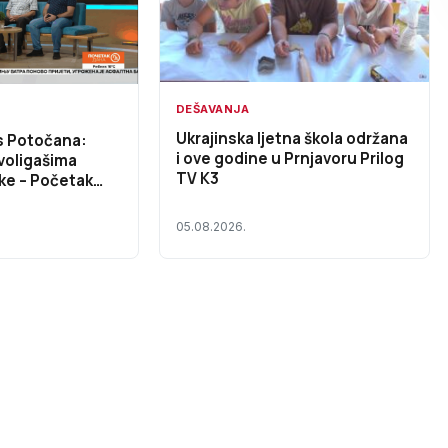
DEŠAVANJA
Ukrajinska ljetna škola održana
s Potočana:
i ove godine u Prnjavoru Prilog
voligašima
TV K3
ke – Početak
DEO)
05.08.2026.