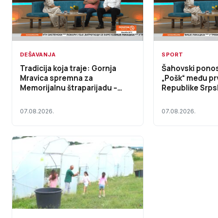
DEŠAVANJA
SPORT
Tradicija koja traje: Gornja
Šahovski pono
Mravica spremna za
„Pošk“ među pr
Memorijalnu štraparijadu –
Republike Srps
Početak dana TV K3 (VIDEO)
dana TV K3 (VI
07.08.2026.
07.08.2026.