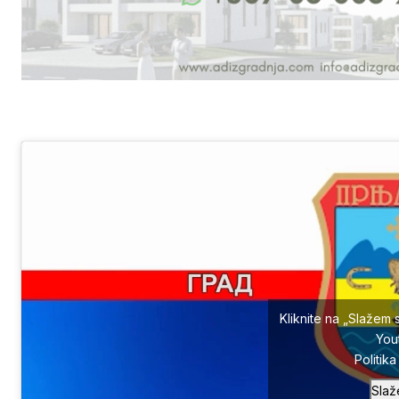
Kliknite na „Slažem 
You
Politik
Slaž