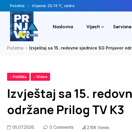
Početna
Vrijeme: 25.74 ℃, vedro
Naslovna
Vijesti
Servisne
Početna
»
Izvještaj sa 15. redovne sjednice SG Prnjavor od
- Politika
- Video
Izvještaj sa 15. redov
održane Prilog TV K3
05.07.2026.
0 Comments
2.15K Views