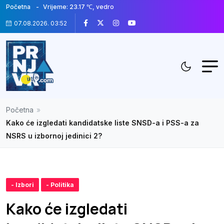
Početna
Vrijeme: 23.17 ℃, vedro
07.08.2026. 03:52
Početna
»
Kako će izgledati kandidatske liste SNSD-a i PSS-a za
NSRS u izbornoj jedinici 2?
- Izbori
- Politika
Kako će izgledati