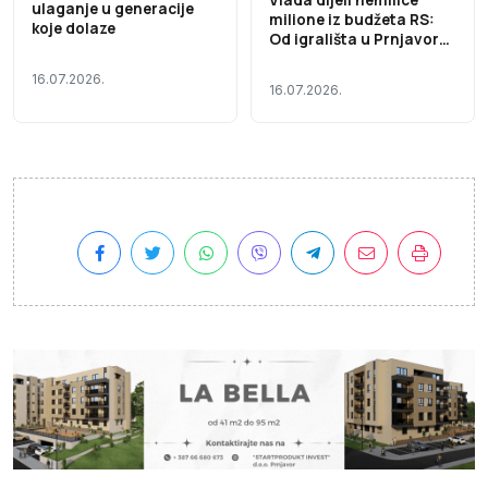
Vlada dijeli nemilice
ulaganje u generacije
milione iz budžeta RS:
koje dolaze
Od igrališta u Prnjavoru
do novog naselja u
Ljubinju i bagera u
16.07.2026.
16.07.2026.
Novom Goraždu