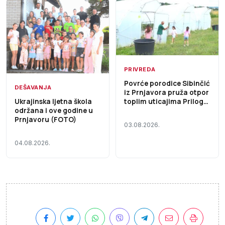
PRIVREDA
Povrće porodice Sibinčić
DEŠAVANJA
iz Prnjavora pruža otpor
toplim uticajima Prilog
Ukrajinska ljetna škola
TV K3
održana i ove godine u
Prnjavoru (FOTO)
03.08.2026.
04.08.2026.