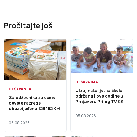
Pročitajte još
DEŠAVANJA
DEŠAVANJA
Ukrajinska ljetna škola
održana i ove godine u
Za udžbenike za osme i
Prnjavoru Prilog TV K3
devete razrede
obezbijeđeno 128.162 KM
05.08.2026.
06.08.2026.