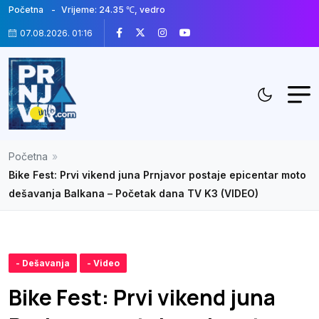
Početna
Vrijeme: 24.35 ℃, vedro
07.08.2026. 01:16
Početna
»
Bike Fest: Prvi vikend juna Prnjavor postaje epicentar moto
dešavanja Balkana – Početak dana TV K3 (VIDEO)
- Dešavanja
- Video
Bike Fest: Prvi vikend juna