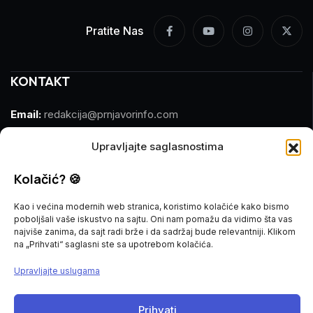
Pratite Nas
KONTAKT
Email:
redakcija@prnjavorinfo.com
Telefon:
(+387)065 609 937
Upravljajte saglasnostima
Kolačić? 🍪
MARKETING
Kao i većina modernih web stranica, koristimo kolačiće kako bismo
Email:
marketing@prnjavorinfo.com
poboljšali vaše iskustvo na sajtu. Oni nam pomažu da vidimo šta vas
najviše zanima, da sajt radi brže i da sadržaj bude relevantniji. Klikom
Telefon:
(+387)065 955 355
na „Prihvati“ saglasni ste sa upotrebom kolačića.
Upravljajte uslugama
POŠALJI VIJEST
Prihvati
Imate vijest za nas? Javite nam se na