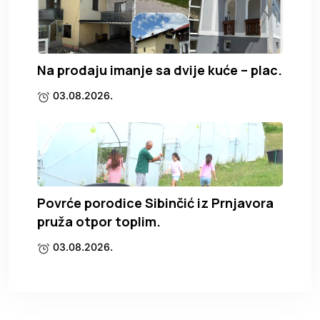
Na prodaju imanje sa dvije kuće – plac.
03.08.2026.
Povrće porodice Sibinčić iz Prnjavora
pruža otpor toplim.
03.08.2026.