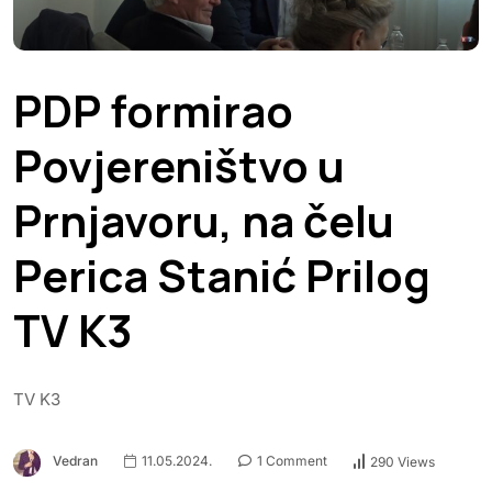
PDP formirao
Povjereništvo u
Prnjavoru, na čelu
Perica Stanić Prilog
TV K3
TV K3
Vedran
11.05.2024.
1 Comment
290 Views