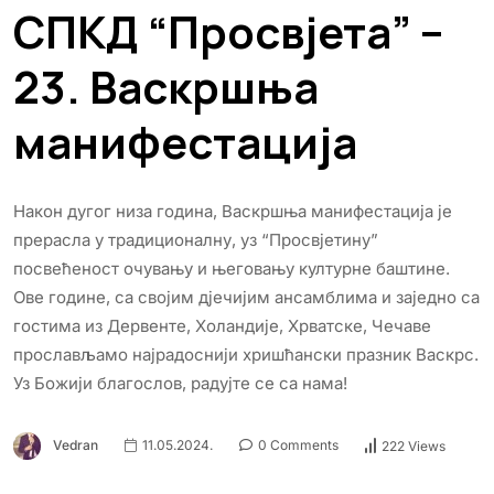
СПКД “Просвјета” –
23. Васкршња
манифестација
Након дугог низа година, Васкршња манифестација је
прерасла у традиционалну, уз “Просвјетину”
посвећеност очувању и његовању културне баштине.
Ове године, са својим дјечијим ансамблима и заједно са
гостима из Дервенте, Холандије, Хрватске, Чечаве
прослављамо најрадоснији хришћански празник Васкрс.
Уз Божији благослов, радујте се са нама!
Vedran
11.05.2024.
0 Comments
222 Views