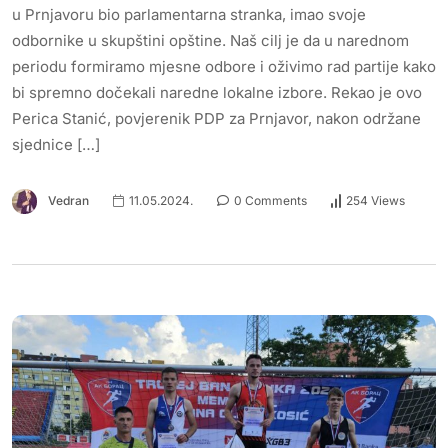
u Prnjavoru bio parlamentarna stranka, imao svoje
odbornike u skupštini opštine. Naš cilj je da u narednom
periodu formiramo mjesne odbore i oživimo rad partije kako
bi spremno dočekali naredne lokalne izbore. Rekao je ovo
Perica Stanić, povjerenik PDP za Prnjavor, nakon održane
sjednice […]
Vedran
11.05.2024.
0 Comments
254 Views