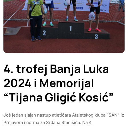
4. trofej Banja Luka
2024 i Memorijal
“Tijana Gligić Kosić”
Još jedan sjajan nastup atletičara Atzletskog kluba ”SAN” iz
Prnjavora i norma za Srđana Stanišića. Na 4.