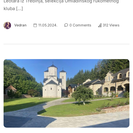
Leotara iz Trebinja, selekcija Omladinskog rukometnog
kluba […]
Vedran
11.05.2024.
0 Comments
312 Views