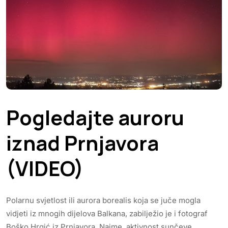
Pogledajte auroru
iznad Prnjavora
(VIDEO)
Polarnu svjetlost ili aurora borealis koja se juče mogla
vidjeti iz mnogih dijelova Balkana, zabilježio je i fotograf
Boško Hrgić iz Prnjavora. Naime, aktivnost sunčeve