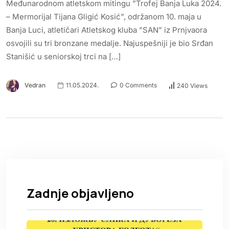
Međunarodnom atletskom mitingu ”Trofej Banja Luka 2024.
– Mermorijal Tijana Gligić Kosić”, održanom 10. maja u
Banja Luci, atletičari Atletskog kluba ”SAN” iz Prnjvaora
osvojili su tri bronzane medalje. Najuspešniji je bio Srđan
Stanišić u seniorskoj trci na […]
Vedran
11.05.2024.
0 Comments
240 Views
Zadnje objavljeno