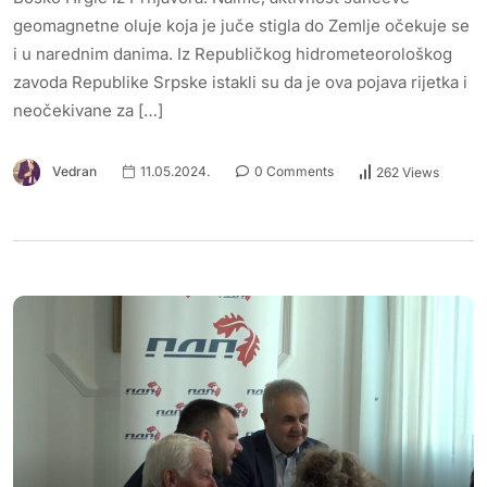
geomagnetne oluje koja je juče stigla do Zemlje očekuje se
i u narednim danima. Iz Republičkog hidrometeorološkog
zavoda Republike Srpske istakli su da je ova pojava rijetka i
neočekivane za […]
Vedran
11.05.2024.
0 Comments
262 Views