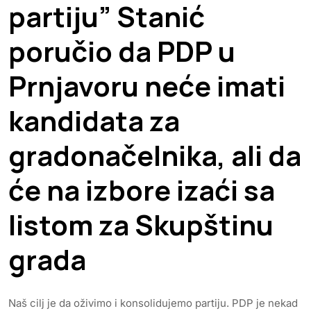
partiju” Stanić
poručio da PDP u
Prnjavoru neće imati
kandidata za
gradonačelnika, ali da
će na izbore izaći sa
listom za Skupštinu
grada
Naš cilj je da oživimo i konsolidujemo partiju. PDP je nekad