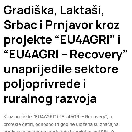
Gradiška, Laktaši,
Srbac i Prnjavor kroz
projekte “EU4AGRI” i
“EU4AGRI – Recovery”
unaprijedile sektore
poljoprivrede i
ruralnog razvoja
Kroz projekte “EU4AGRI” i “EU4AGRI – Recovery”, u
protekle četiri, odnosno tri godine uložena su značajna
sredstva u sektor poljoprivrede i ruralni razvoj BiH. O