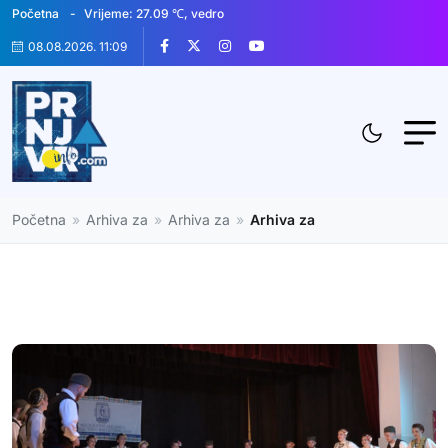
Početna
Vrijeme: 27.09 ℃, vedro
08.08.2026. 11:09
Početna
»
Arhiva za
»
Arhiva za
»
Arhiva za