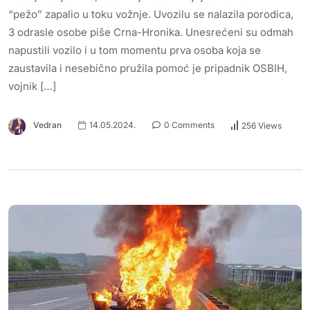
“pežo” zapalio u toku vožnje. Uvozilu se nalazila porodica,
3 odrasle osobe piše Crna-Hronika. Unesrećeni su odmah
napustili vozilo i u tom momentu prva osoba koja se
zaustavila i nesebično pružila pomoć je pripadnik OSBIH,
vojnik […]
Vedran
14.05.2024.
0 Comments
256 Views