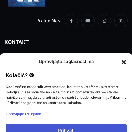
Pratite Nas
KONTAKT
Email:
redakcija@prnjavorinfo.com
Upravljajte saglasnostima
Telefon:
(+387)065 609 937
Kolačić? 🍪
MARKETING
Kao i većina modernih web stranica, koristimo kolačiće kako bismo
poboljšali vaše iskustvo na sajtu. Oni nam pomažu da vidimo šta vas
Email:
marketing@prnjavorinfo.com
najviše zanima, da sajt radi brže i da sadržaj bude relevantniji. Klikom na
„Prihvati“ saglasni ste sa upotrebom kolačića.
Telefon:
(+387)065 955 355
Upravljajte uslugama
POŠALJI VIJEST
Prihvati