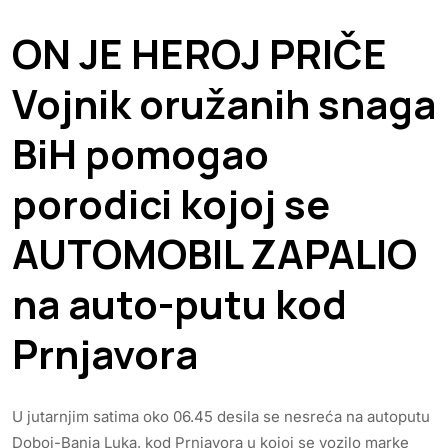
ON JE HEROJ PRIČE
Vojnik oružanih snaga
BiH pomogao
porodici kojoj se
AUTOMOBIL ZAPALIO
na auto-putu kod
Prnjavora
U jutarnjim satima oko 06.45 desila se nesreća na autoputu
Doboj-Banja Luka, kod Prnjavora u kojoj se vozilo marke