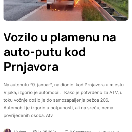
Vozilo u plamenu na
auto-putu kod
Prnjavora
Na autoputu “9. januar”, na dionici kod Prnjavora u mjestu
Vijaka, izgorio je automobil. Kako je potvrđeno za ATV, u
toku vožnje došlo je do samozapaljenja pežoa 206.
Automobil je izgorio u potpunosti, ali na sreću, nema
povrijeđenih osoba. Atv
Vedran
14.05.2024.
0 Comments