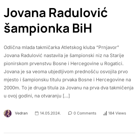
Jovana Radulović
šampionka BiH
Odlična mlada takmičarka Atletskog kluba “Prnjavor”
Jovana Radulović nastavila je šampionski niz na Starije
pionirskom prvenstvu Bosne i Hercegovine u Rogatici.
Jovana je sa veoma ubjedljivom prednošću osvojila prvo
mjesto i šampionsku titulu prvaka Bosne i Hercegovine na
2000m. To je druga titula za Jovanu na prva dva takmičenja
u ovoj godini, na otvaranju […]
Vedran
14.05.2024.
0 Comments
184 Views