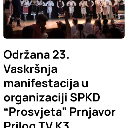
Održana 23.
Vaskršnja
manifestacija u
organizaciji SPKD
“Prosvjeta” Prnjavor
Prilog TV K3