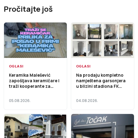
Pročitajte još
OGLASI
OGLASI
Keramika Malešević
Na prodaju kompletno
zapošljava keramičare i
namještena garsonjera
traži kooperante za
u blizini stadiona FK
saradnju
Ljubić
05.08.2026.
04.08.2026.