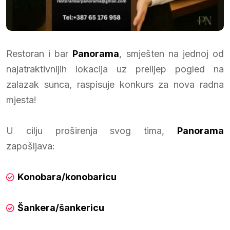
Restoran i bar
Panorama
, smješten na jednoj od
najatraktivnijih lokacija uz prelijep pogled na
zalazak sunca, raspisuje konkurs za nova radna
mjesta!
U cilju proširenja svog tima,
Panorama
zapošljava:
Konobara/konobaricu
Šankera/šankericu