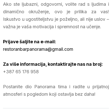
Ako ste ljubazni, odgovorni, volite rad s ljudima i
dinamično okruženje, ovo je prilika za vas!
Iskustvo u ugostiteljstvu je poželjno, ali nije uslov –
važna je vaša motivacija i spremnost na učenje.
Prijave šaljite na e-mail:
restoranbarpanorama@gmail.com
Za više informacija, kontaktirajte nas na broj:
+387 65 176 958
Postanite dio Panorama tima i radite u prijatnoj
atmosferi s pogledom koji ostavlja bez daha!