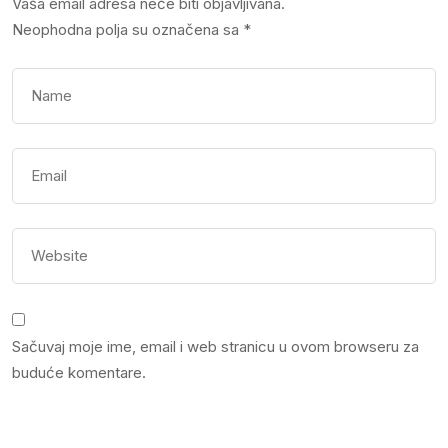
Vaša email adresa neće biti objavljivana.
Neophodna polja su označena sa
*
Sačuvaj moje ime, email i web stranicu u ovom browseru za
buduće komentare.