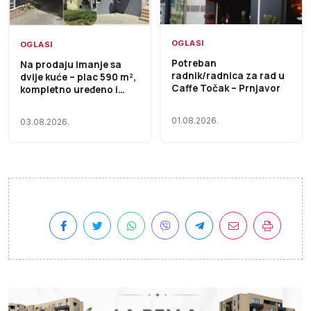
OGLASI
OGLASI
Potreban
Na prodaju imanje sa
radnik/radnica za rad u
dvije kuće – plac 590 m²,
Caffe Točak – Prnjavor
kompletno uređeno i
useljivo
01.08.2026.
03.08.2026.