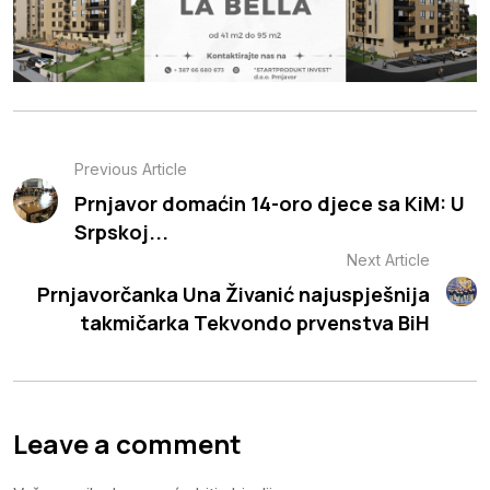
Previous Article
Prnjavor domaćin 14-oro djece sa KiM: U
Srpskoj...
Next Article
Prnjavorčanka Una Živanić najuspješnija
takmičarka Tekvondo prvenstva BiH
Leave a comment