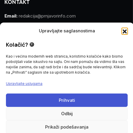
KONTAKT
Email:
redakcija@prnjavorinfo.com
Telefon:
(+387)065 609 937
Upravljajte saglasnostima
MARKETING
Kolačić? 🍪
Kao i većina modernih web stranica, koristimo kolačiće kako bismo
Email:
marketing@prnjavorinfo.com
poboljšali vaše iskustvo na sajtu. Oni nam pomažu da vidimo šta vas
najviše zanima, da sajt radi brže i da sadržaj bude relevantniji. Klikom
Telefon:
(+387)065 955 355
na „Prihvati“ saglasni ste sa upotrebom kolačića.
Upravljajte uslugama
POŠALJI VIJEST
Imate vijest za nas? Javite nam se na
Prihvati
redakcija@prnjavorinfo.com
Odbij
Prnjavorinfo.com
@2015-2026. All Rights Reserved.
Prikaži podešavanja
Politika kolačića
Impressum