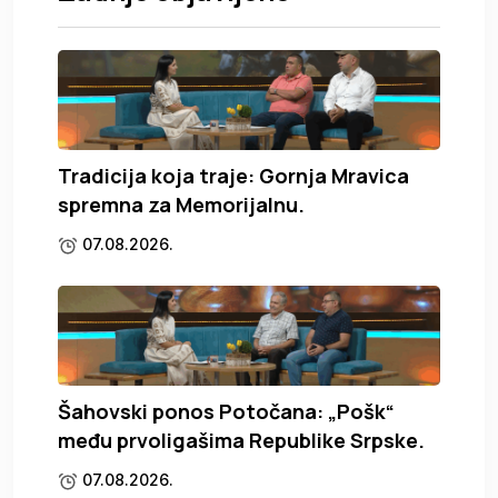
Tradicija koja traje: Gornja Mravica
spremna za Memorijalnu.
07.08.2026.
Šahovski ponos Potočana: „Pošk“
među prvoligašima Republike Srpske.
07.08.2026.