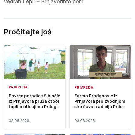
Vedran Lepir – Prnjavorinfo.com
Pročitajte još
PRIVREDA
PRIVREDA
Povrće porodice Sibinčić
Farma Prodanović iz
iz Prnjavora pruža otpor
Prnjavora proizvodnjom
toplim uticajima Prilog
sira čuva tradiciju Prilog
TV K3
TV K3
03.08.2026.
03.08.2026.