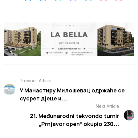
Previous Article
У Манастиру Милошевац одржаће се
сусрет дјеце и...
Next Article
21. Međunarodni tekvondo turnir
„Prnjavor open“ okupio 230...