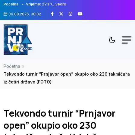
Početna
Vrijeme: 22.1 ℃, vedro
09.08.2026. 08:02
Početna
»
Tekvondo turnir “Prnjavor open” okupio oko 230 takmičara
iz četiri države (FOTO)
Tekvondo turnir “Prnjavor
open” okupio oko 230