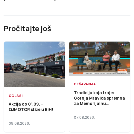
Pročitajte još
DEŠAVANJA
Tradicija koja traje:
OGLASI
Gornja Mravica spremna
za Memorijalnu
Akcija do 01.09. –
štraparijadu – Početak
QJMOTOR stiže u BiH!
dana TV K3 (VIDEO)
07.08.2026.
09.08.2026.