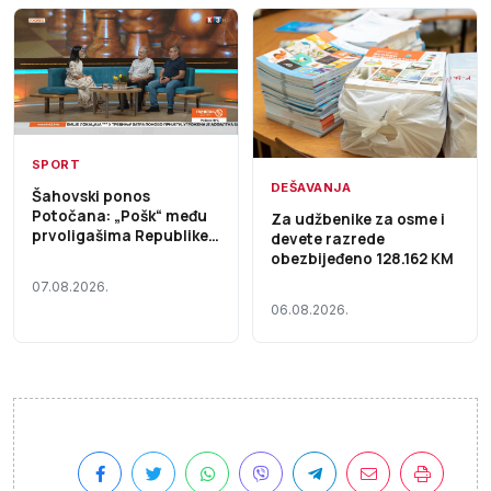
SPORT
DEŠAVANJA
Šahovski ponos
Potočana: „Pošk“ među
Za udžbenike za osme i
prvoligašima Republike
devete razrede
Srpske – Početak dana
obezbijeđeno 128.162 KM
TV K3 (VIDEO)
07.08.2026.
06.08.2026.