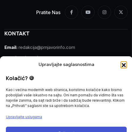
Pratite Nas
KONTAKT
Email:
redakcija@prnjavorinfo.com
Telefon:
(+387)065 609 937
Upravljajte saglasnostima
MARKETING
Kolačić? 🍪
Email:
marketing@prnjavorinfo.com
Kao i većina modernih web stranica, koristimo kolačiće kako bismo
poboljšali vaše iskustvo na sajtu. Oni nam pomažu da vidimo šta vas
Telefon:
(+387)065 955 355
najviše zanima, da sajt radi brže i da sadržaj bude relevantniji. Klikom
na „Prihvati“ saglasni ste sa upotrebom kolačića.
POŠALJI VIJEST
Upravljajte uslugama
Imate vijest za nas? Javite nam se na