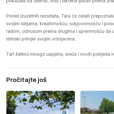
pokazala da talenat, trud i iskrena ljubav prema zna
Pored izuzetnih rezultata, Tara će ostati prepozna
svojim idejama, kreativnošću, odgovornošću i posveć
radom, odnosom prema drugima i spremnošću da uvije
istinski primjer svojim vršnjacima.
Tari želimo mnogo uspjeha, sreće i novih pobjeda na
Pročitajte još