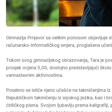
Gimnazija Prnjavor sa velikim ponosom objavljuje d
računarsko-informatičkog smjera, proglašena učen
Tokom svog gimnazijskog obrazovanja, Tara je posti
prosjek ocjena 5,00, dostojno predstavljajući školu
vannastavnim aktivnostima.
Posebno se ističe njeno učešće na takmičenjima iz
Republičkom takmičenju iz srpskog jezika, kao i broj
ćiriličkog pisma. Svojom ljubavlju prema kaligrafiji, 