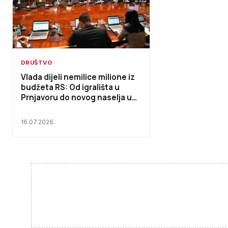
DRUŠTVO
Vlada dijeli nemilice milione iz
budžeta RS: Od igrališta u
Prnjavoru do novog naselja u
Ljubinju i bagera u Novom
Goraždu
16.07.2026.