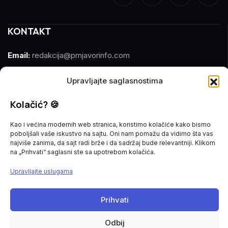
KONTAKT
Email:
redakcija@prnjavorinfo.com
Telefon:
(+387)065 609 937
Upravljajte saglasnostima
MARKETING
Kolačić? 🍪
Kao i većina modernih web stranica, koristimo kolačiće kako bismo
Email:
marketing@prnjavorinfo.com
poboljšali vaše iskustvo na sajtu. Oni nam pomažu da vidimo šta vas
najviše zanima, da sajt radi brže i da sadržaj bude relevantniji. Klikom
Telefon:
(+387)065 955 355
na „Prihvati“ saglasni ste sa upotrebom kolačića.
Upravljajte uslugama
POŠALJI VIJEST
Imate vijest za nas? Javite nam se na
Prihvati
redakcija@prnjavorinfo.com
Odbij