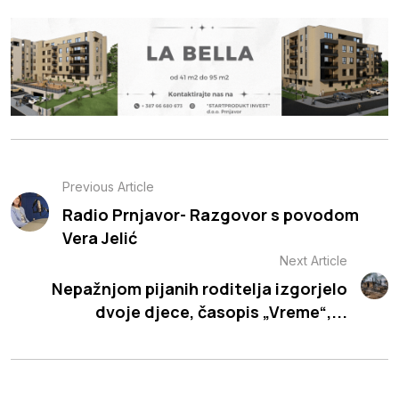
Previous Article
Radio Prnjavor- Razgovor s povodom
Vera Jelić
Next Article
Nepažnjom pijanih roditelja izgorjelo
dvoje djece, časopis „Vreme“,...