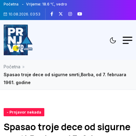
Početna
Vrijeme: 18.6 ℃, vedro
10.08.2026. 03:53
Početna
»
Spasao troje dece od sigurne smrti,Borba, od 7. februara
1961. godine
- Prnjavor nekada
Spasao troje dece od sigurne