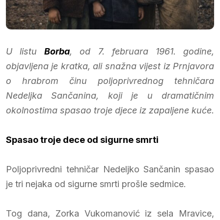
U listu
Borba
, od 7. februara 1961. godine,
objavljena je kratka, ali snažna vijest iz Prnjavora
o hrabrom činu poljoprivrednog tehničara
Nedeljka Sančanina, koji je u dramatičnim
okolnostima spasao troje djece iz zapaljene kuće.
Spasao troje dece od sigurne smrti
Poljoprivredni tehničar Nedeljko Sančanin spasao
je tri nejaka od sigurne smrti prošle sedmice.
Tog dana, Zorka Vukomanović iz sela Mravice,