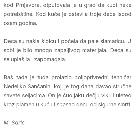
kod Prnjavora, otputovala je u grad da kupi neke
potrebštine. Kod kuće je ostavila troje dece ispod
osam godina.
Deca su našla šibicu i počela da pale slamaricu. U
sobi je bilo mnogo zapaljivog materijala. Deca su
se uplašila i zapomagala.
Baš tada je tuda prolazio poljoprivredni tehničar
Nedeljko Sančanin, koji je tog dana davao stručne
savete seljacima. On je čuo jaku dečju viku i uleteo
kroz plamen u kuću i spasao decu od sigurne smrti.
M. Sarić