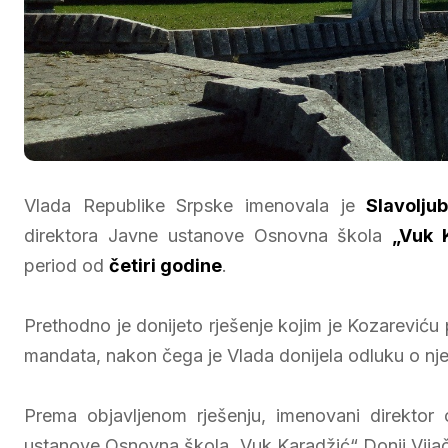
Vlada Republike Srpske imenovala je
Slavolju
direktora Javne ustanove Osnovna škola
„Vuk 
period od
četiri godine
.
Prethodno je donijeto rješenje kojim je Kozareviću
mandata, nakon čega je Vlada donijela odluku o 
Prema objavljenom rješenju, imenovani direktor 
ustanove Osnovna škola „Vuk Karadžić“ Donji Vija