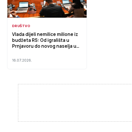
DRUŠTVO
Vlada dijeli nemilice milione iz
budžeta RS: Od igrališta u
Prnjavoru do novog naselja u
Ljubinju i bagera u Novom
Goraždu
16.07.2026.