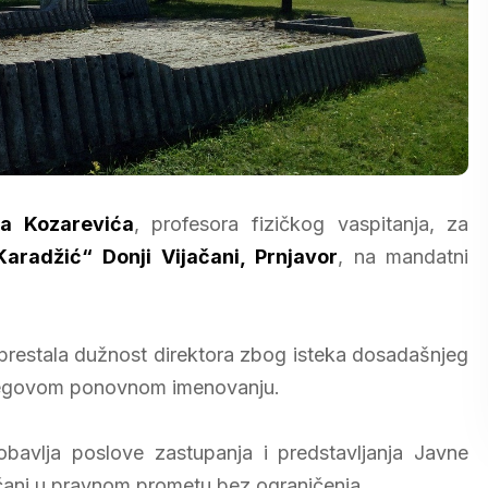
ba Kozarevića
, profesora fizičkog vaspitanja, za
Karadžić“ Donji Vijačani, Prnjavor
, na mandatni
 prestala dužnost direktora zbog isteka dosadašnjeg
njegovom ponovnom imenovanju.
obavlja poslove zastupanja i predstavljanja Javne
čani u pravnom prometu bez ograničenja.