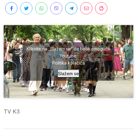
Kliknite na „Slažem se“ da biste omogućili
Youtube
Politika kolačića
Slažem se
TV K3