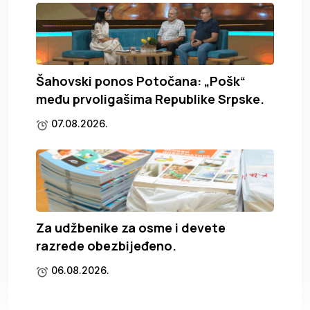
Šahovski ponos Potočana: „Pošk“
među prvoligašima Republike Srpske.
07.08.2026.
Za udžbenike za osme i devete
razrede obezbijeđeno.
06.08.2026.