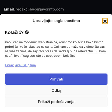
Email:
redakcija@prnjavorinfo.com
Telefon:
(+387)065 609 937
Upravljajte saglasnostima
Kolačić? 🍪
MARKETING
Kao i većina modernih web stranica, koristimo kolačiće kako bismo
Email:
marketing@prnjavorinfo.com
poboljšali vaše iskustvo na sajtu. Oni nam pomažu da vidimo šta vas
najviše zanima, da sajt radi brže i da sadržaj bude relevantniji. Klikom
Telefon:
(+387)065 955 355
na „Prihvati“ saglasni ste sa upotrebom kolačića.
Upravljajte uslugama
POŠALJI VIJEST
Prihvati
Imate vijest za nas? Javite nam se na
redakcija@prnjavorinfo.com
Odbij
Prnjavorinfo.com
@2015-2026. All Rights Reserved.
Prikaži podešavanja
Politika kolačića
Impressum