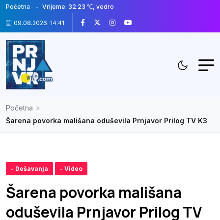
Početna
Vrijeme: 32.23 ℃, vedro
09.08.2026. 14:41
Početna
»
Šarena povorka mališana oduševila Prnjavor Prilog TV K3
- Dešavanja
- Video
Šarena povorka mališana
oduševila Prnjavor Prilog TV