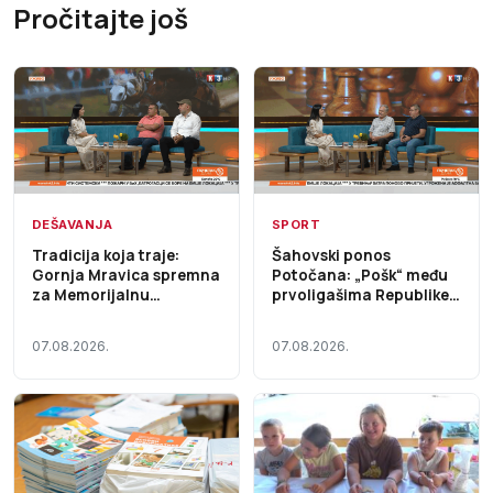
Pročitajte još
DEŠAVANJA
SPORT
Tradicija koja traje:
Šahovski ponos
Gornja Mravica spremna
Potočana: „Pošk“ među
za Memorijalnu
prvoligašima Republike
štraparijadu – Početak
Srpske – Početak dana
dana TV K3 (VIDEO)
TV K3 (VIDEO)
07.08.2026.
07.08.2026.