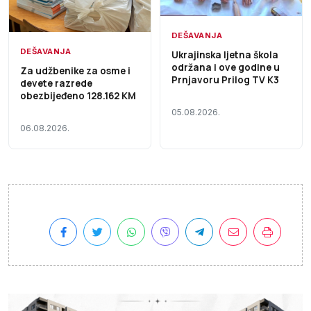
DEŠAVANJA
DEŠAVANJA
Ukrajinska ljetna škola
održana i ove godine u
Za udžbenike za osme i
Prnjavoru Prilog TV K3
devete razrede
obezbijeđeno 128.162 KM
05.08.2026.
06.08.2026.