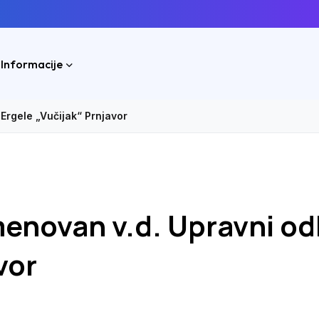
 Informacije
Ergele „Vučijak“ Prnjavor
menovan v.d. Upravni o
vor