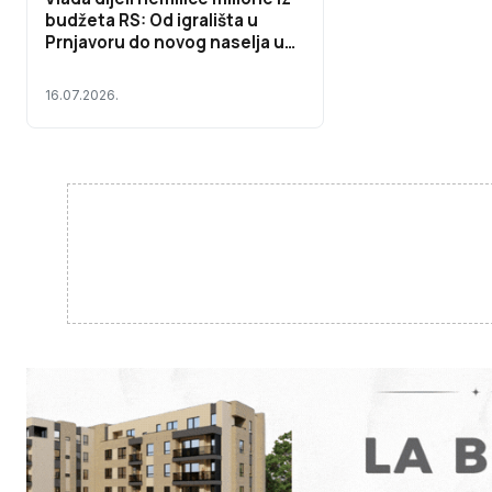
budžeta RS: Od igrališta u
Prnjavoru do novog naselja u
Ljubinju i bagera u Novom
Goraždu
16.07.2026.