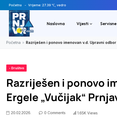
Početna
Vrijeme: 27.39 ℃, vedro
Naslovna
Vijesti
Servisne
Početna
»
Razriješen i ponovo imenovan v.d. Upravni odbor 
- Društvo
Razriješen i ponovo i
Ergele „Vučijak“ Prnja
20.02.2026.
0 Comments
1.65K Views