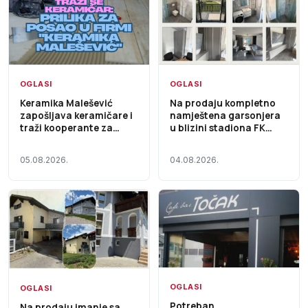
OGLASI
OGLASI
Keramika Malešević
Na prodaju kompletno
zapošljava keramičare i
namještena garsonjera
traži kooperante za
u blizini stadiona FK
saradnju
Ljubić
05.08.2026.
04.08.2026.
OGLASI
OGLASI
Potreban
Na prodaju imanje sa