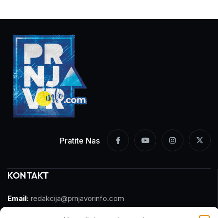
Pratite Nas
KONTAKT
Email:
redakcija@prnjavorinfo.com
Telefon:
(+387)065 609 937