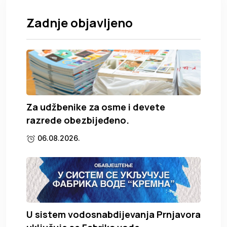
Zadnje objavljeno
Za udžbenike za osme i devete
razrede obezbijeđeno.
06.08.2026.
U sistem vodosnabdijevanja Prnjavora