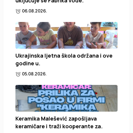
uključuje se Fabrika vode.
06.08.2026.
Ukrajinska ljetna škola održana i ove
godine u.
05.08.2026.
Keramika Malešević zapošljava
keramičare i traži kooperante za.