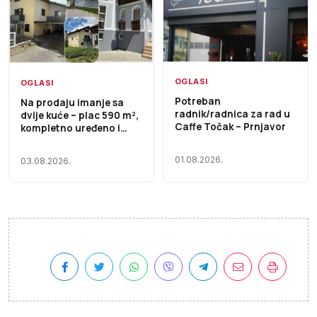
OGLASI
OGLASI
Potreban
Na prodaju imanje sa
radnik/radnica za rad u
dvije kuće – plac 590 m²,
Caffe Točak – Prnjavor
kompletno uređeno i
useljivo
01.08.2026.
03.08.2026.