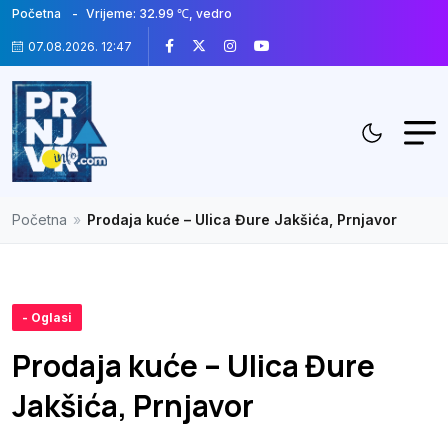
Početna
Vrijeme: 32.99 ℃, vedro
07.08.2026. 12:47
Početna
»
Prodaja kuće – Ulica Đure Jakšića, Prnjavor
- Oglasi
Prodaja kuće – Ulica Đure
Jakšića, Prnjavor