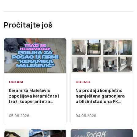
Pročitajte još
OGLASI
OGLASI
Keramika Malešević
Na prodaju kompletno
zapošljava keramičare i
namještena garsonjera
traži kooperante za
u blizini stadiona FK
saradnju
Ljubić
05.08.2026.
04.08.2026.