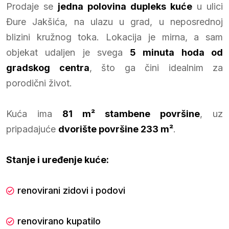
Prodaje se
jedna polovina dupleks kuće
u ulici
Đure Jakšića, na ulazu u grad, u neposrednoj
blizini kružnog toka. Lokacija je mirna, a sam
objekat udaljen je svega
5 minuta hoda od
gradskog centra
, što ga čini idealnim za
porodični život.
Kuća ima
81 m² stambene površine
, uz
pripadajuće
dvorište površine 233 m²
.
Stanje i uređenje kuće:
renovirani zidovi i podovi
renovirano kupatilo