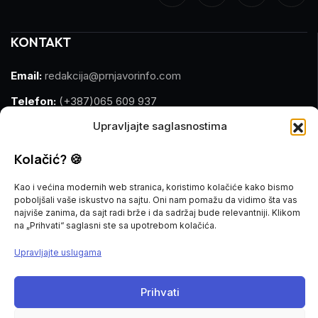
KONTAKT
Email:
redakcija@prnjavorinfo.com
Telefon:
(+387)065 609 937
Upravljajte saglasnostima
MARKETING
Kolačić? 🍪
Email:
marketing@prnjavorinfo.com
Kao i većina modernih web stranica, koristimo kolačiće kako bismo
Telefon:
(+387)065 955 355
poboljšali vaše iskustvo na sajtu. Oni nam pomažu da vidimo šta vas
najviše zanima, da sajt radi brže i da sadržaj bude relevantniji. Klikom
na „Prihvati“ saglasni ste sa upotrebom kolačića.
POŠALJI VIJEST
Upravljajte uslugama
Imate vijest za nas? Javite nam se na
Prihvati
redakcija@prnjavorinfo.com