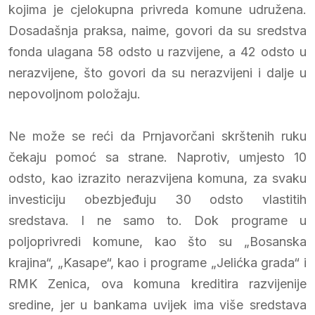
kojima je cjelokupna privreda komune udružena.
Dosadašnja praksa, naime, govori da su sredstva
fonda ulagana 58 odsto u razvijene, a 42 odsto u
nerazvijene, što govori da su nerazvijeni i dalje u
nepovoljnom položaju.
Ne može se reći da Prnjavorčani skrštenih ruku
čekaju pomoć sa strane. Naprotiv, umjesto 10
odsto, kao izrazito nerazvijena komuna, za svaku
investiciju obezbjeđuju 30 odsto vlastitih
sredstava. I ne samo to. Dok programe u
poljoprivredi komune, kao što su „Bosanska
krajina“, „Kasape“, kao i programe „Jelićka grada“ i
RMK Zenica, ova komuna kreditira razvijenije
sredine, jer u bankama uvijek ima više sredstava