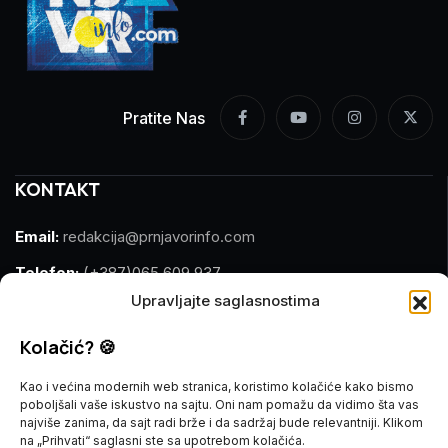
Pratite Nas
KONTAKT
Email:
redakcija@prnjavorinfo.com
Telefon:
(+387)065 609 937
Upravljajte saglasnostima
MARKETING
Kolačić? 🍪
Email:
marketing@prnjavorinfo.com
Kao i većina modernih web stranica, koristimo kolačiće kako bismo
poboljšali vaše iskustvo na sajtu. Oni nam pomažu da vidimo šta vas
Telefon:
(+387)065 955 355
najviše zanima, da sajt radi brže i da sadržaj bude relevantniji. Klikom
na „Prihvati“ saglasni ste sa upotrebom kolačića.