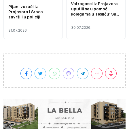
Vatrogasci iz Prnjavora
Pijani vozači iz
uputili se u pomoć
Prnjavora i Srpca
kolegama u Tesliću: Sa
završili u policiji
jednim vozilom i tri
vatrogasca učestvuju u
30.07.2026.
gašenju velikog požara
31.07.2026.