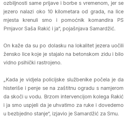
ozbiljnosti same prijave i borbe s vremenom, jer se
jezero nalazi oko 10 kilometara od grada, na lice
mjesta krenuli smo i pomoćnik komandira PS
Prnjavor Saša Rakić i ja“, pojašnjava Samardžić.
On kaže da su po dolasku na lokalitet jezera uočili
žensko lice koje je stajalo na betonskom zidu i bilo
vidno psihički rastrojeno.
„Kada je vidjela policijske službenike počela je da
histeriše i penje se na zaštitnu ogradu s namjerom
da skoči u vodu. Brzom intervencijom kolega Rakić
i ja smo uspjeli da je uhvatimo za ruke i dovedemo
u bezbjedno stanje“, izjavio je Samardžić za Srnu.