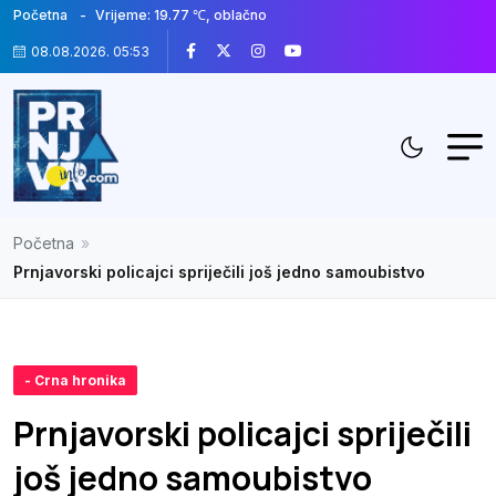
Početna
Vrijeme: 19.77 ℃, oblačno
08.08.2026. 05:53
Početna
»
Prnjavorski policajci spriječili još jedno samoubistvo
- Crna hronika
Prnjavorski policajci spriječili
još jedno samoubistvo