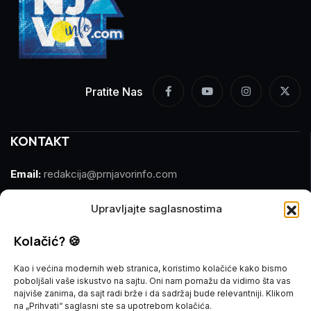
Pratite Nas
KONTAKT
Email:
redakcija@prnjavorinfo.com
Telefon:
(+387)065 609 937
Upravljajte saglasnostima
MARKETING
Kolačić? 🍪
Kao i većina modernih web stranica, koristimo kolačiće kako bismo
Email:
marketing@prnjavorinfo.com
poboljšali vaše iskustvo na sajtu. Oni nam pomažu da vidimo šta vas
najviše zanima, da sajt radi brže i da sadržaj bude relevantniji. Klikom
Telefon:
(+387)065 955 355
na „Prihvati“ saglasni ste sa upotrebom kolačića.