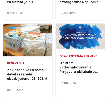
za Memorijalnu
prvoligašima Republike
štraparijadu – Početak
Srpske – Početak dana
dana TV K3 (VIDEO)
TV K3 (VIDEO)
07.08.2026.
07.08.2026.
OBAVJEŠTENJA I NAJAVE
U sistem
DEŠAVANJA
vodosnabdijevanja
Za udžbenike za osme i
Prnjavora uključuje se
devete razrede
Fabrika vode „Kremna“,
obezbijeđeno 128.162 KM
voda i dalje nije za piće
06.08.2026.
06.08.2026.