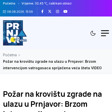
Početna
Vrijeme: 32.45 ℃, raštrkani oblaci
08.08.2026. 15:56
Početna
»
Požar na krovištu zgrade na ulazu u Prnjavor: Brzom
intervencijom vatrogasaca spriječena veća šteta VIDEO
Požar na krovištu zgrade na
ulazu u Prnjavor: Brzom