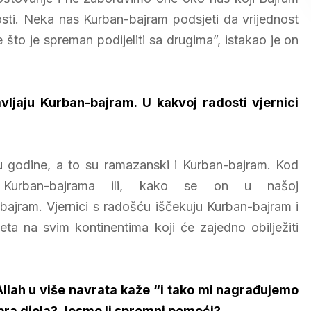
nosti. Neka nas Kurban-bajram podsjeti da vrijednost
to je spreman podijeliti sa drugima”, istakao je on
vljaju Kurban-bajram. U kakvoj radosti vjernici
 godine, a to su ramazanski i Kurban-bajram. Kod
ja Kurban-bajrama ili, kako se on u našoj
bajram. Vjernici s radošću iščekuju Kurban-bajram i
eta na svim kontinentima koji će zajedno obilježiti
 Allah u više navrata kaže “i tako mi nagrađujemo
obra djela? Jesmo li spremni pomoći?