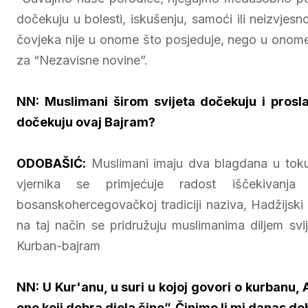
dočekuju u bolesti, iskušenju, samoći ili neizvjes
čovjeka nije u onome što posjeduje, nego u onome š
za “Nezavisne novine”.
NN: Muslimani širom svijeta dočekuju i prosla
dočekuju ovaj Bajram?
ODOBAŠIĆ:
Muslimani imaju dva blagdana u toku
vjernika se primjećuje radost iščekivan
bosanskohercegovačkoj tradiciji naziva, Hadžijski 
na taj način se pridružuju muslimanima diljem svij
Kurban-bajram
NN: U Kur'anu, u suri u kojoj govori o kurbanu,
one koji dobra djela čine”. Činimo li mi danas d