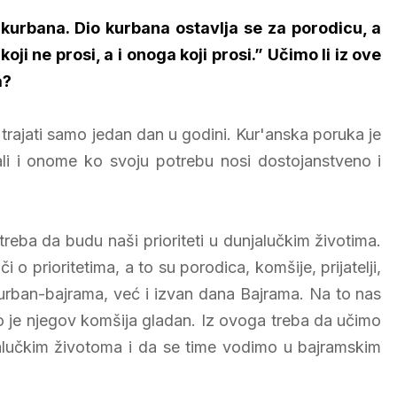
 kurbana. Dio kurbana ostavlja se za porodicu, a
koji ne prosi, a i onoga koji prosi.” Učimo li iz ove
a?
 trajati samo jedan dan u godini. Kur'anska poruka je
i i onome ko svoju potrebu nosi dostojanstveno i
eba da budu naši prioriteti u dunjalučkim životima.
 prioritetima, a to su porodica, komšije, prijatelji,
urban-bajrama, već i izvan dana Bajrama. Na to nas
ko je njegov komšija gladan. Iz ovoga treba da učimo
jalučkim životoma i da se time vodimo u bajramskim