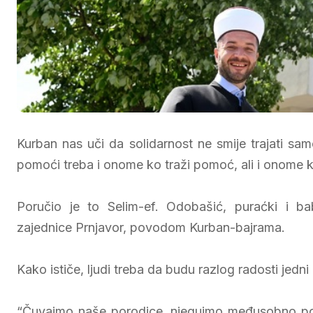
Kurban nas uči da solidarnost ne smije trajati sa
pomoći treba i onome ko traži pomoć, ali i onome k
Poručio je to Selim-ef. Odobašić, puraćki i b
zajednice Prnjavor, povodom Kurban-bajrama.
Kako ističe, ljudi treba da budu razlog radosti jedni
“Čuvajmo naše porodice, njegujmo međusobno poš