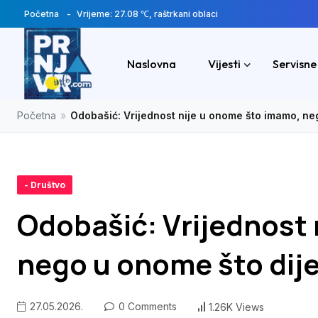
Početna
Vrijeme: 27.08 ℃, raštrkani oblaci
Naslovna
Vijesti
Servisne
Početna
»
Odobašić: Vrijednost nije u onome što imamo, ne
- Društvo
Odobašić: Vrijednost 
nego u onome što dij
27.05.2026.
0 Comments
1.26K Views