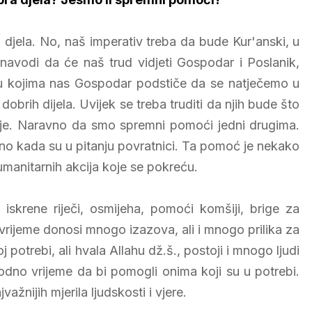
 djela. No, naš imperativ treba da bude Kur'anski, u
avodi da će naš trud vidjeti Gospodar i Poslanik,
 kojima nas Gospodar podstiče da se natječemo u
dobrih dijela. Uvijek se treba truditi da njih bude što
anje. Naravno da smo spremni pomoći jedni drugima.
no kada su u pitanju povratnici. Ta pomoć je nekako
 humanitarnih akcija koje se pokreću.
iskrene riječi, osmijeha, pomoći komšiji, brige za
ijeme donosi mnogo izazova, ali i mnogo prilika za
otrebi, ali hvala Allahu dž.š., postoji i mnogo ljudi
bodno vrijeme da bi pomogli onima koji su u potrebi.
ijih mjerila ljudskosti i vjere.