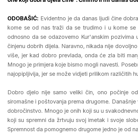
ODOBAŠIĆ:
Evidentno je da danas ljudi čine dobra
kome se od nas traži da se trudimo i u kome se n
odnosno da se odazovemo Kur'anskim pozivima u
činjenu dobrih dijela. Naravno, nikada nije dovoljno 
više, jer kad dobro prevlada, onda će zla biti m
Mnogo je primjera koje bismo mogli navesti. Poseb
najopipljivija, jer se može vidjeti prilikom različitih
Dobro djelo nije samo veliki čin, ono počinje od 
siromašne i poštovanja prema drugome. Današnje vr
dobročinstvo. Mnogo je onih koji su u svakodnevnoj p
koji su spremni da žrtvuju svoj imetak i svoje slo
Spremnost da pomognemo drugome jedno je od najvažn