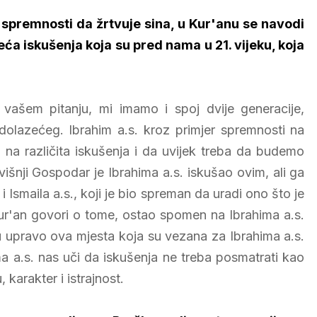
 spremnosti da žrtvuje sina, u Kur'anu se navodi
eća iskušenja koja su pred nama u 21. vijeku, koja
ašem pitanju, mi imamo i spoj dvije generacije,
 dolazećeg. Ibrahim a.s. kroz primjer spremnosti na
 na različita iskušenja i da uvijek treba da budemo
išnji Gospodar je Ibrahima a.s. iskušao ovim, ali ga
 Ismaila a.s., koji je bio spreman da uradi ono što je
Kur'an govori o tome, ostao spomen na Ibrahima a.s.
u upravo ova mjesta koja su vezana za Ibrahima a.s.
ma a.s. nas uči da iskušenja ne treba posmatrati kao
karakter i istrajnost.