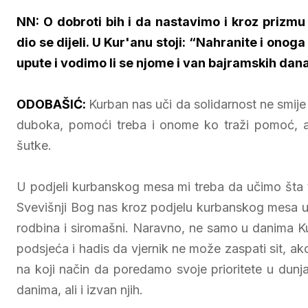
NN: O dobroti bih i da nastavimo i kroz prizmu
dio se dijeli. U Kur'anu stoji: “Nahranite i onoga 
upute i vodimo li se njome i van bajramskih dan
ODOBAŠIĆ:
Kurban nas uči da solidarnost ne smije
duboka, pomoći treba i onome ko traži pomoć, al
šutke.
U podjeli kurbanskog mesa mi treba da učimo šta tr
Svevišnji Bog nas kroz podjelu kurbanskog mesa uči o
rodbina i siromašni. Naravno, ne samo u danima K
podsjeća i hadis da vjernik ne može zaspati sit, a
na koji način da poredamo svoje prioritete u dun
danima, ali i izvan njih.