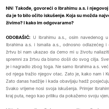
NN: Takođe, govoreći o Ibrahimu a.s. i njegovoj
da je to bilo očito iskušenje. Koja su možda najv
živimo? I kako im odgovaramo?
ODOBAŠIĆ:
U Ibrahimu a.s., osim navedenog u v
Ibrahima a.s. i Ismaila a.s., odnosno odlazećeg i
žrtvu bi nam ukazao da ćemo mi u životu nailaziti
spremni za žrtvu da bismo došli do svog cilja. Svev
je i nagradio zbog toga. Ne samo Ibrahima a.s. već i
od njega tražio njegov otac. Zato je, kako nam i 
Zato danas hadžije i kada obavljaju hadž posjećuj
Svako vrijeme nosi svoja iskušenja. Primjer Ibrahi
kraj puta, nego kao priliku da pokažemo svoju vjeru, 