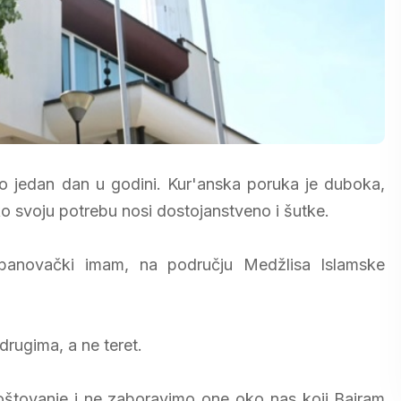
mo jedan dan u godini. Kur'anska poruka je duboka,
o svoju potrebu nosi dostojanstveno i šutke.
abanovački imam, na području Medžlisa Islamske
 drugima, a ne teret.
tovanje i ne zaboravimo one oko nas koji Bajram