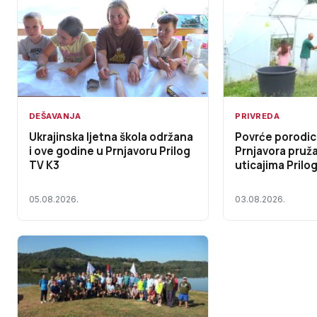
PRIVREDA
DEŠAVANJA
Povrće porodice
Ukrajinska ljetna škola održana
Prnjavora pruž
i ove godine u Prnjavoru Prilog
uticajima Prilo
TV K3
03.08.2026.
05.08.2026.