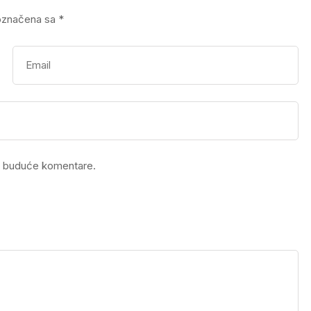
označena sa
*
a buduće komentare.