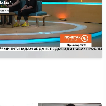
a kolačića
em se