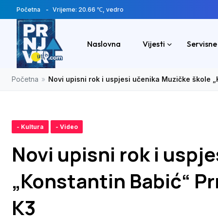
Početna
Vrijeme: 20.66 ℃, vedro
Naslovna
Vijesti
Servisne
Početna
»
Novi upisni rok i uspjesi učenika Muzičke škole 
- Kultura
- Video
Novi upisni rok i uspj
„Konstantin Babić“ Pr
K3