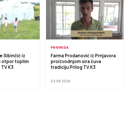
PRIVREDA
 Sibinčić iz
Farma Prodanović iz Prnjavora
a otpor toplim
proizvodnjom sira čuva
g TV K3
tradiciju Prilog TV K3
03.08.2026.