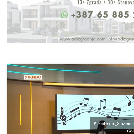
Kliknite na „Slažem 
You