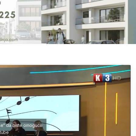
se“ da biste omogućili
tube