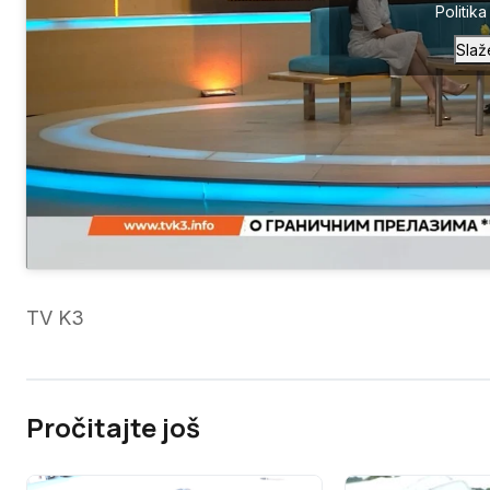
Politik
Slaž
TV K3
Pročitajte još