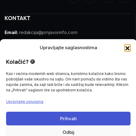
KONTAKT
Email:
redakcija@prnjavorinfo.com
Telefon:
(+387)065 609 937
Upravljajte saglasnostima
MARKETING
Kolačić? 🍪
Kao i većina modernih web stranica, koristimo kolačiće kako bismo
Email:
marketing@prnjavorinfo.com
poboljšali vaše iskustvo na sajtu. Oni nam pomažu da vidimo šta vas
najviše zanima, da sajt radi brže i da sadržaj bude relevantniji. Klikom
Telefon:
(+387)065 955 355
na „Prihvati“ saglasni ste sa upotrebom kolačića.
Upravljajte uslugama
POŠALJI VIJEST
Imate vijest za nas? Javite nam se na
Prihvati
redakcija@prnjavorinfo.com
Odbij