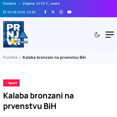
Početna
Vrijeme: 21.73 ℃, vedro
06.08.2026. 03:45
Početna
»
Kalaba bronzani na prvenstvu BiH
- Sport
Kalaba bronzani na
prvenstvu BiH