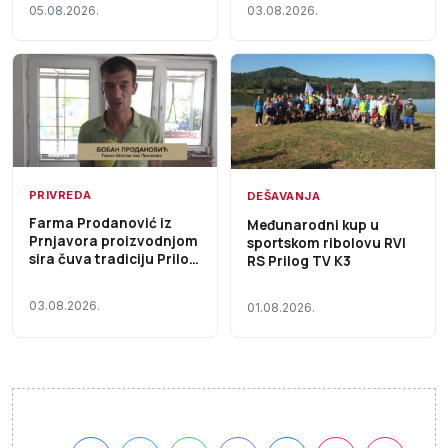
03.08.2026.
05.08.2026.
PRIVREDA
DEŠAVANJA
Farma Prodanović iz
Međunarodni kup u
Prnjavora proizvodnjom
sportskom ribolovu RVI
sira čuva tradiciju Prilog
RS Prilog TV K3
TV K3
03.08.2026.
01.08.2026.