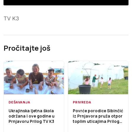
TV K3
Pročitajte još
PRIVREDA
DEŠAVANJA
Povrće porodice Sibinčić
Ukrajinska ljetna škola
iz Prnjavora pruža otpor
održana i ove godine u
toplim uticajima Prilog
Prnjavoru Prilog TV K3
TV K3