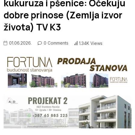
kukuruza i pšenice: Očekuju
dobre prinose (Zemlja izvor
života) TV K3
01.06.2026.
0 Comments
1.34K Views