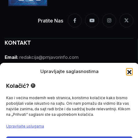
Pratite Nas
KONTAKT
Email:
redakcija@prnjavorinfo.com
Telefon:
(+387)065 609 937
Upravljajte saglasnostima
Kolačić? 🍪
MARKETING
Kao i većina modernih web stranica, koristimo kolačiće kako bismo
Email:
marketing@prnjavorinfo.com
poboljšali vaše iskustvo na sajtu. Oni nam pomažu da vidimo šta vas
najviše zanima, da sajt radi brže i da sadržaj bude relevantniji. Klikom
Telefon:
(+387)065 955 355
na „Prihvati“ saglasni ste sa upotrebom kolačića.
Upravljajte uslugama
POŠALJI VIJEST