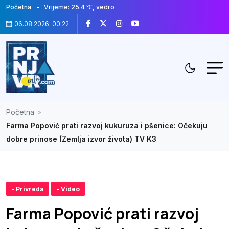
Početna
Vrijeme: 25.4 ℃, vedro
06.08.2026. 00:22
Početna
»
Farma Popović prati razvoj kukuruza i pšenice: Očekuju
dobre prinose (Zemlja izvor života) TV K3
- Privreda
- Video
Farma Popović prati razvoj