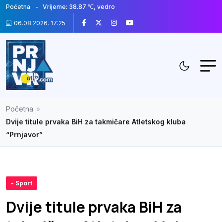
Početna
Vrijeme: 38.87 ℃, vedro
06.08.2026. 17:25
Početna
»
Dvije titule prvaka BiH za takmičare Atletskog kluba
“Prnjavor”
- Sport
Dvije titule prvaka BiH za