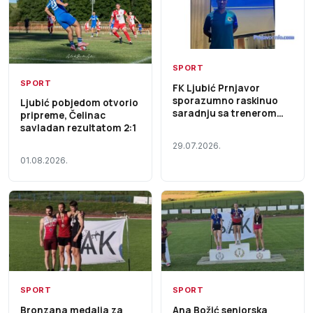
SPORT
SPORT
FK Ljubić Prnjavor
sporazumno raskinuo
Ljubić pobjedom otvorio
saradnju sa trenerom
pripreme, Čelinac
Milošem Živanićem
savladan rezultatom 2:1
29.07.2026.
01.08.2026.
SPORT
SPORT
Bronzana medalja za
Ana Božić seniorska