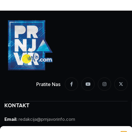
Pratite Nas
KONTAKT
Email:
redakcija@prnjavorinfo.com
Telefon:
(+387)065 609 937