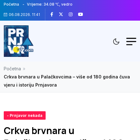
Početna
Vrijeme: 34.08 ℃, vedro
06.08.2026. 11:41
Početna
»
Crkva brvnara u Palačkovcima – više od 180 godina čuva
vjeru i istoriju Prnjavora
- Prnjavor nekada
Crkva brvnara u