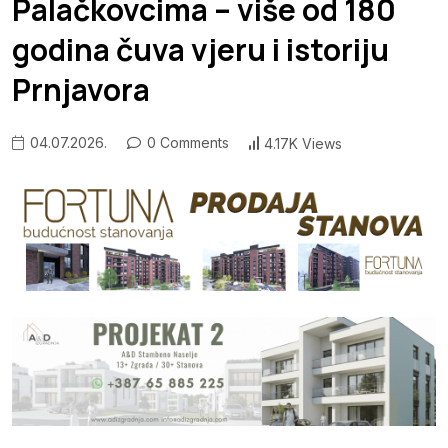
Palačkovcima – više od 180
godina čuva vjeru i istoriju
Prnjavora
04.07.2026.
0 Comments
4.17K Views