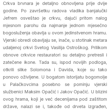
Crkva brvnara je detaljno obnovljena prije dvije
godine. Po završetku radova vladika banjalučki
Jefrem osveštao je crkvu, dajući pritom nalog
mjesnom parohu da najmanje jednom mjesečno
bogosluženja obavlja u ovom jedinstvenom hramu.
Vjerski obredi obavljaju se, inače, u stotinak metara
udaljenoj crkvi Svetog Vasilija Ostroškog. Prilikom
obnove crkvice restauratori su detaljno pretresli i
zatečene ikone. Tada su, ispod novijih podloga,
otkrili slike Solomona i Davida, koje su tako
ponovo oživljene. U bogatom istorijatu bogomolje
u Palačkovcima posebno se pominju vjerski
službenici Maksim Opačić i Jakov Opačić. U blizini
ovog hrama, koji je već decenijama pod zaštitom
države, nalazi se i, takođe od drveta izgrađen,