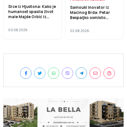
Srce iz Hjustona: Kako je
Samouki inovator iz
humanost spasila život
Maćinog Brda: Petar
male Majde Grbić iz
Bespaljko osmislio
Prnjavora
uređaj koji je prepolovio
vrijeme oštrenja
03.08.2026.
02.08.2026.
gaterskih pila