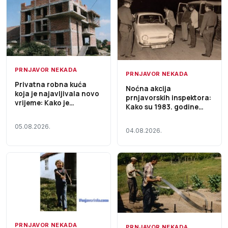
PRNJAVOR NEKADA
PRNJAVOR NEKADA
Privatna robna kuća
Noćna akcija
koja je najavljivala novo
prnjavorskih inspektora:
vrijeme: Kako je
Kako su 1983. godine
„Agrocentar“ 1990.
otkrivani šverceri kafe i
gradio jedan od najvećih
nelegalni prevoz robe
05.08.2026.
trgovačkih objekata u
04.08.2026.
Prnjavoru
PRNJAVOR NEKADA
PRNJAVOR NEKADA