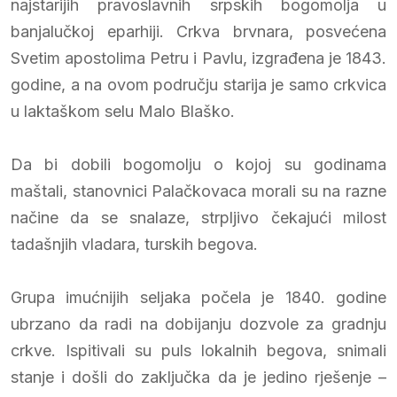
najstarijih pravoslavnih srpskih bogomolja u
banjalučkoj eparhiji. Crkva brvnara, posvećena
Svetim apostolima Petru i Pavlu, izgrađena je 1843.
godine, a na ovom području starija je samo crkvica
u laktaškom selu Malo Blaško.
Da bi dobili bogomolju o kojoj su godinama
maštali, stanovnici Palačkovaca morali su na razne
načine da se snalaze, strpljivo čekajući milost
tadašnjih vladara, turskih begova.
Grupa imućnijih seljaka počela je 1840. godine
ubrzano da radi na dobijanju dozvole za gradnju
crkve. Ispitivali su puls lokalnih begova, snimali
stanje i došli do zaključka da je jedino rješenje –