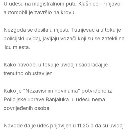
U udesu na magistralnom putu Klašnice- Prnjavor
automobil je završio na krovu.
Nezgoda se desila u mjestu Tutnjevac a u toku je
policijski uviđaj, javljaju vozači koji su se zatekli na
licu mjesta.
Kako navode, u toku je uviđaj i saobraćaj je
trenutno obustavljen.
Kako je “Nezavisnim novinama” potvrđeno iz
Policijske uprave Banjaluka u udesu nema
povrijeđenih osoba.
Navode da je udes prijavljen u 11.25 a da su uviđaj