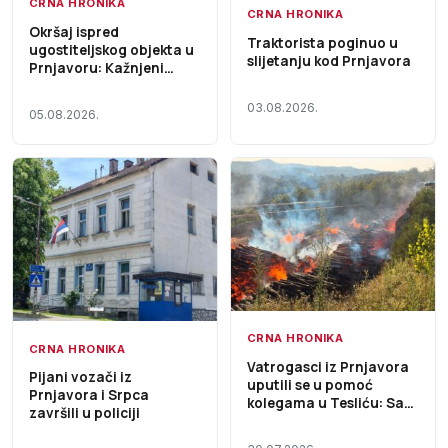
CRNA HRONIKA
CRNA HRONIKA
Okršaj ispred
Traktorista poginuo u
ugostiteljskog objekta u
slijetanju kod Prnjavora
Prnjavoru: Kažnjeni
gosti i radnik lokala
03.08.2026.
05.08.2026.
CRNA HRONIKA
CRNA HRONIKA
Vatrogasci iz Prnjavora
Pijani vozači iz
uputili se u pomoć
Prnjavora i Srpca
kolegama u Tesliću: Sa
završili u policiji
jednim vozilom i tri
vatrogasca učestvuju u