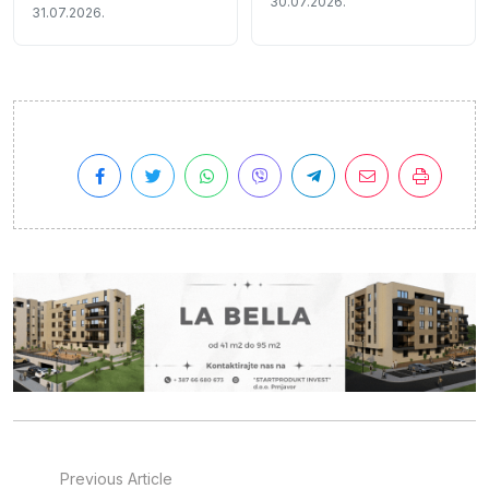
30.07.2026.
gašenju velikog požara
31.07.2026.
Previous Article