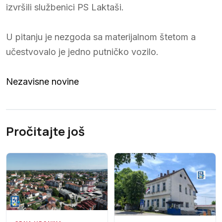
izvršili službenici PS Laktaši.
U pitanju je nezgoda sa materijalnom štetom a
učestvovalo je jedno putničko vozilo.
Nezavisne novine
Pročitajte još