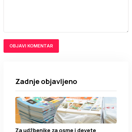
Zadnje objavljeno
Za udžbenike za osme i devete