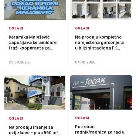
OGLASI
OGLASI
Keramika Malešević
Na prodaju kompletno
zapošljava keramičare i
namještena garsonjera
traži kooperante za
u blizini stadiona FK
saradnju
Ljubić
05.08.2026.
04.08.2026.
OGLASI
OGLASI
Potreban
Na prodaju imanje sa
radnik/radnica za rad u
dvije kuće – plac 590 m²,