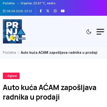
Početna
Vrijeme: 22.67 ℃, vedro
08.08.2026. 23:13
Početna
»
Auto kuća AĆAM zapošljava radnika u prodaji
- Oglasi
Auto kuća AĆAM zapošljava
radnika u prodaji