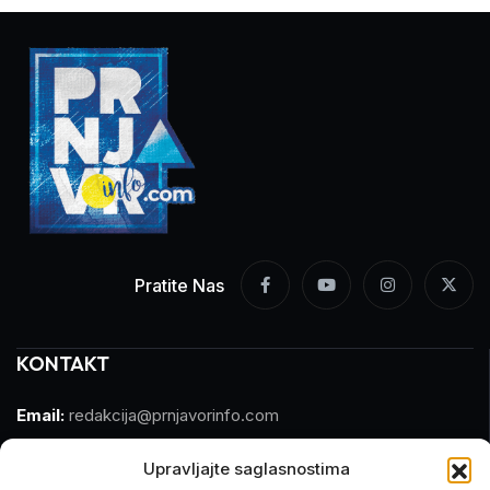
Pratite Nas
KONTAKT
Email:
redakcija@prnjavorinfo.com
Telefon:
(+387)065 609 937
Upravljajte saglasnostima