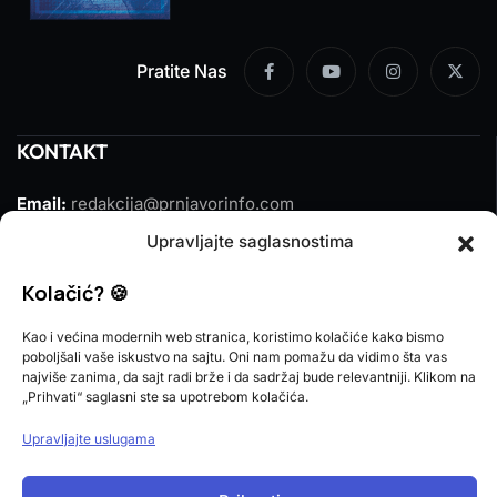
Pratite Nas
KONTAKT
Email:
redakcija@prnjavorinfo.com
Upravljajte saglasnostima
Telefon:
(+387)065 609 937
Kolačić? 🍪
MARKETING
Kao i većina modernih web stranica, koristimo kolačiće kako bismo
Email:
marketing@prnjavorinfo.com
poboljšali vaše iskustvo na sajtu. Oni nam pomažu da vidimo šta vas
najviše zanima, da sajt radi brže i da sadržaj bude relevantniji. Klikom na
Telefon:
(+387)065 955 355
„Prihvati“ saglasni ste sa upotrebom kolačića.
Upravljajte uslugama
POŠALJI VIJEST