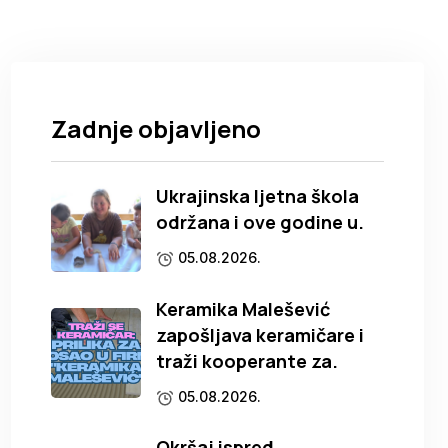
Zadnje objavljeno
Ukrajinska ljetna škola
održana i ove godine u.
05.08.2026.
Keramika Malešević
zapošljava keramičare i
traži kooperante za.
05.08.2026.
Okršaj ispred