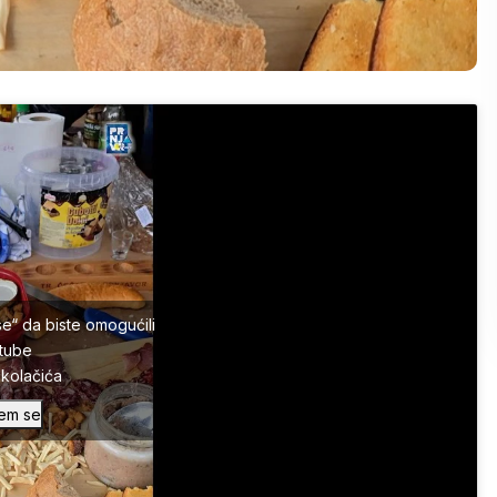
se“ da biste omogućili
tube
a kolačića
em se