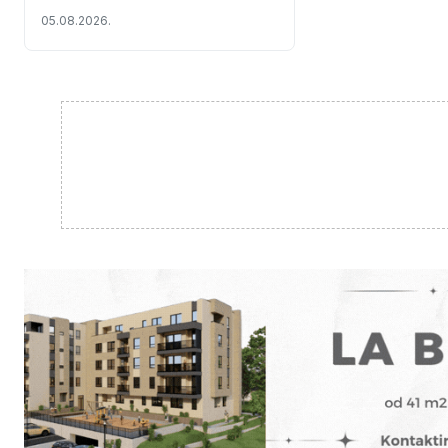
objekata u Prnjavoru
05.08.2026.