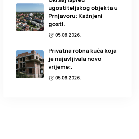
ugostiteljskog objekta u
Prnjavoru: Kažnjeni
gosti.
05.08.2026.
Privatna robna kuća koja
je najavljivala novo
vrijeme:.
05.08.2026.