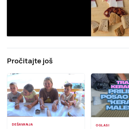
Pročitajte još
DEŠAVANJA
OGLASI