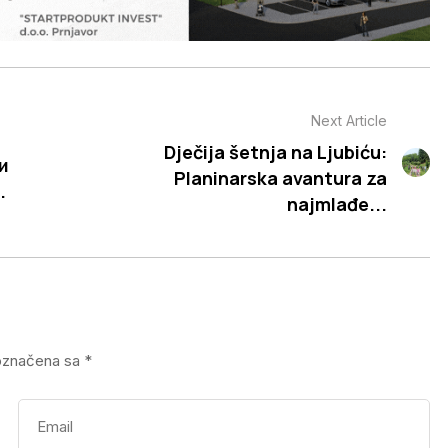
Next Article
Dječija šetnja na Ljubiću:
и
Planinarska avantura za
.
najmlađe...
označena sa
*