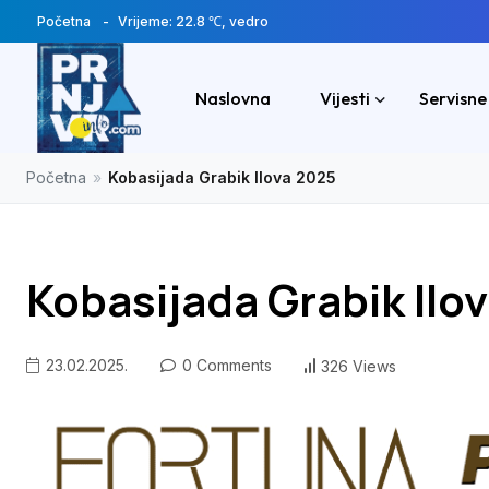
Početna
Vrijeme: 22.8 ℃, vedro
Naslovna
Vijesti
Servisne
Početna
»
Kobasijada Grabik Ilova 2025
Kobasijada Grabik Ilo
23.02.2025.
0 Comments
326 Views