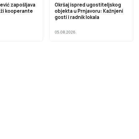
ević zapošljava
Okršaj ispred ugostiteljskog
aži kooperante
objekta u Prnjavoru: Kažnjeni
gosti i radnik lokala
05.08.2026.