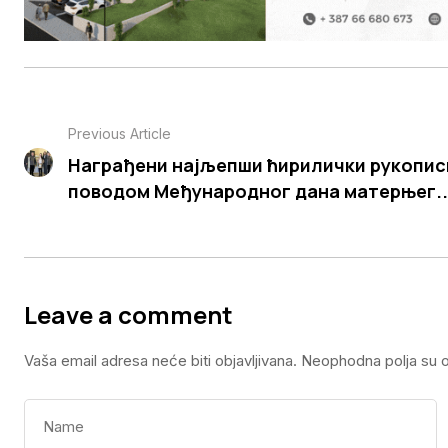
Previous Article
Награђени најљепши ћирилички рукопис
поводом Међународног дана матерњег..
Leave a comment
Vaša email adresa neće biti objavljivana.
Neophodna polja su 