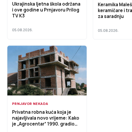
Ukrajinska ljetna škola održana
Keramika Maleš
i ove godine u Prnjavoru Prilog
keramičare i tr
TV K3
za saradnju
05.08.2026.
05.08.2026.
PRNJAVOR NEKADA
Privatna robna kuća koja je
najavljivala novo vrijeme: Kako
je „Agrocentar“ 1990. gradio
jedan od najvećih trgovačkih