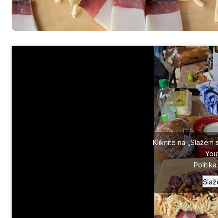
Kliknite na „Slažem 
You
Politik
Slaž