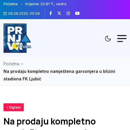
Početna
Vrijeme: 22.81 ℃, vedro
09.08.2026. 00:08
Početna
»
Na prodaju kompletno namještena garsonjera u blizini
stadiona FK Ljubić
- Oglasi
Na prodaju kompletno