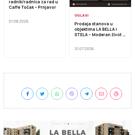
radnik/radnica za rad u
Caffe Točak – Prnjavor
OGLASI
01.08.2026.
Prodaja stanova u
objektima LA BELLA i
STELA – Moderan život u
kvalitetno građenim
objektima
31.07.2026.