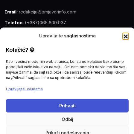
Email:
redakcija@prnjavorinfo.com
Telefon:
(+387)065 609 937
Upravljajte saglasnostima
MARKETING
Kolačić? 🍪
Email:
marketing@prnjavorinfo.com
Kao i većina modernih web stranica, koristimo kolačiće kako bismo
Telefon:
(+387)065 955 355
poboljšali vaše iskustvo na sajtu. Oni nam pomažu da vidimo šta vas
najviše zanima, da sajt radi brže i da sadržaj bude relevantniji. Klikom
na „Prihvati“ saglasni ste sa upotrebom kolačića.
POŠALJI VIJEST
Upravljajte uslugama
Imate vijest za nas? Javite nam se na
redakcija@prnjavorinfo.com
Prihvati
Prnjavorinfo.com
@2015-2026. All Rights Reserved.
Odbij
Politika kolačića
Impressum
Prikaži podešavanja