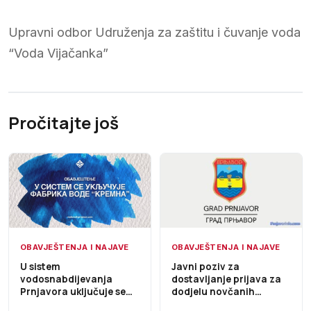
Upravni odbor Udruženja za zaštitu i čuvanje voda
“Voda Vijačanka”
Pročitajte još
OBAVJEŠTENJA I NAJAVE
OBAVJEŠTENJA I NAJAVE
U sistem
Javni poziv za
vodosnabdijevanja
dostavljanje prijava za
Prnjavora uključuje se
dodjelu novčanih
Fabrika vode „Kremna“,
sredstava za