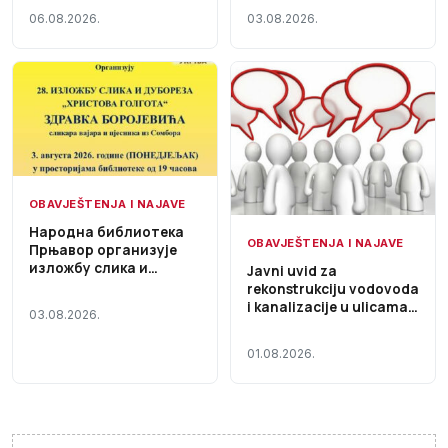
voda i dalje nije za piće
sufinansiranje
06.08.2026.
03.08.2026.
investicionih ulaganja
zajednica za upravljanje
zgradama na teritoriji
Grada Prnjavor
OBAVJEŠTENJA I NAJAVE
Народна библиотека
OBAVJEŠTENJA I NAJAVE
Прњавор организује
изложбу слика и
Javni uvid za
дубореза „Христова
rekonstrukciju vodovoda
Голгота“
i kanalizacije u ulicama
03.08.2026.
Cara Lazara i Stevana
Nemanje
01.08.2026.