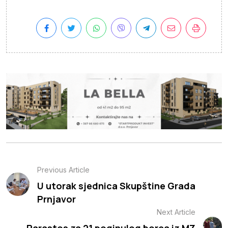
Previous Article
U utorak sjednica Skupštine Grada
Prnjavor
Next Article
Parastos za 21 poginulog borca iz MZ