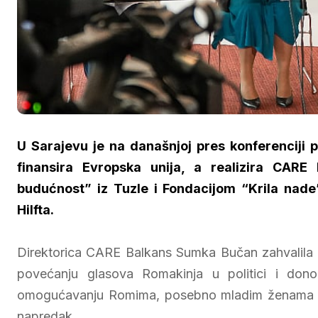
U Sarajevu je na današnjoj pres konferenciji 
finansira Evropska unija, a realizira CAR
budućnost” iz Tuzle i Fondacijom “Krila nade
Hilfta.
Direktorica CARE Balkans Sumka Bučan zahvalila se
povećanju glasova Romakinja u politici i dono
omogućavanju Romima, posebno mladim ženama i dj
napredak.