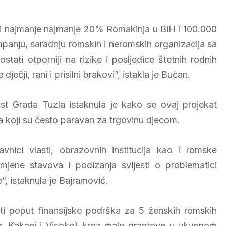
ati najmanje najmanje 20% Romakinja u BiH i 100.000
mpanju, saradnju romskih i neromskih organizacija sa
ati otporniji na rizike i posljedice štetnih rodnih
ječji, rani i prisilni brakovi”, istakla je Bučan.
st Grada Tuzla istaknula je kako se ovaj projekat
va koji su često paravan za trgovinu djecom.
nici vlasti, obrazovnih institucija kao i romske
mjene stavova i podizanja svijesti o problematici
e”, istaknula je Bajramović.
osti poput finansijske podrška za 5 ženskih romskih
or, Kakanj i Visoko) kroz male grantove u ukupnom