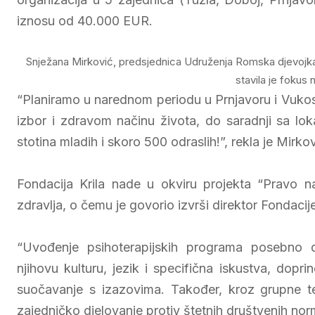
iznosu od 40.000 EUR.
Snježana Mirković, predsjednica Udruženja Romska djevojka –
stavila je fokus 
“Planiramo u narednom periodu u Prnjavoru i Vukosa
izbor i zdravom načinu života, do saradnji sa loka
stotina mladih i skoro 500 odraslih!”, rekla je Mirkov
Fondacija Krila nade u okviru projekta “Pravo
zdravlja, o čemu je govorio izvrši direktor Fondacij
“Uvođenje psihoterapijskih programa posebno di
njihovu kulturu, jezik i specifična iskustva, doprin
suočavanje s izazovima. Također, kroz grupne ter
zajedničko djelovanje protiv štetnih društvenih normi