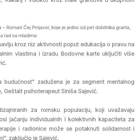
 Romani Ćej Prnjavor, koje je jedno od pet dobitnika granta,
na rad sa mladima:
vlju kroz niz aktivnosti poput edukacija o pravu na
lnim vlastima i izradu Bodovne karte uključiti više
ić.
 na budućnost” zadužena je za segment mentalnog
e, Geštalt psihoterapeut Siniša Sajević.
zajniranih za romsku populaciju, koji uvažavaju
osi jačanju individualnih i kolektivnih kapaciteta za
apije i radionice može se potaknuti solidarnost i
”, zaključio je Sajević.