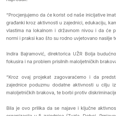
“Procjenjujemo da će korist od naše inicijative im
građanki kroz aktivnosti u zajednici, edukaciju, ka
vlastima na lokalnom i državnom nivou i da će post
normi i praksi kao što su rodno uvjetovano nasilje te d
Indira Bajramović, direktorica UŽR Bolja budućno
fokusira i na problem prisilnih maloljetničkih brako
“Kroz ovaj projekat zagovaraćemo i da predstav
zajednice poduzmu dodatne aktivnosti u cilju iz
maloljetničkih brakova, te borbi protiv diskriminacij
Bila je ovo prilika da se najave i ključne aktivn
organizacija u 5 zajednica (Tuzla, Doboj, Prnjav