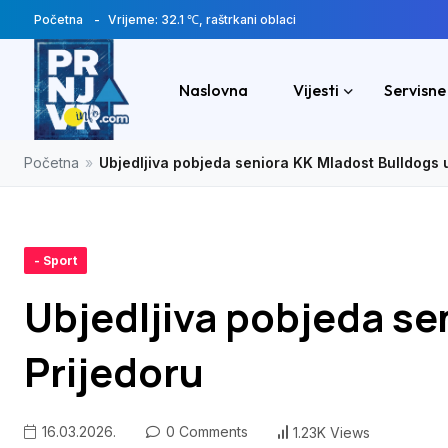
Početna
Vrijeme: 32.1 ℃, raštrkani oblaci
Naslovna
Vijesti
Servisne
Početna
»
Ubjedljiva pobjeda seniora KK Mladost Bulldogs 
- Sport
Ubjedljiva pobjeda se
Prijedoru
16.03.2026.
0 Comments
1.23K Views