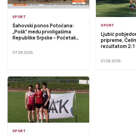
SPORT
Šahovski ponos Potočana:
SPORT
„Pošk“ među prvoligašima
Ljubić pobjedo
Republike Srpske – Početak
pripreme, Čeli
dana TV K3 (VIDEO)
rezultatom 2:1
07.08.2026.
01.08.2026.
SPORT