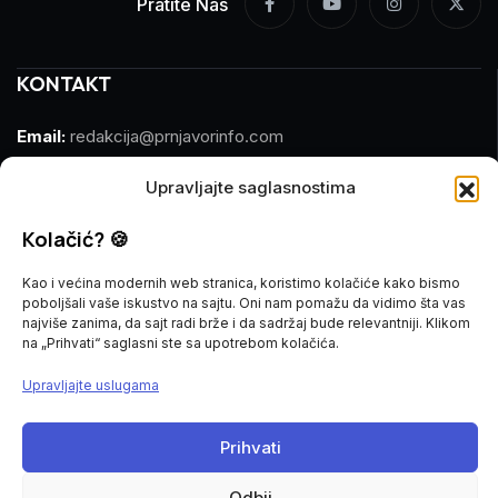
Pratite Nas
KONTAKT
Email:
redakcija@prnjavorinfo.com
Telefon:
(+387)065 609 937
Upravljajte saglasnostima
Kolačić? 🍪
MARKETING
Kao i većina modernih web stranica, koristimo kolačiće kako bismo
Email:
marketing@prnjavorinfo.com
poboljšali vaše iskustvo na sajtu. Oni nam pomažu da vidimo šta vas
najviše zanima, da sajt radi brže i da sadržaj bude relevantniji. Klikom
Telefon:
(+387)065 955 355
na „Prihvati“ saglasni ste sa upotrebom kolačića.
Upravljajte uslugama
POŠALJI VIJEST
Prihvati
Imate vijest za nas? Javite nam se na
redakcija@prnjavorinfo.com
Odbij