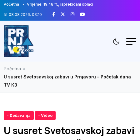
Početna
Vrijeme: 19.48 ℃, isprekidani oblaci
08.08.2026. 03:10
Početna
»
U susret Svetosavskoj zabavi u Prnjavoru – Početak dana
TV K3
- Dešavanja
- Video
U susret Svetosavskoj zabavi