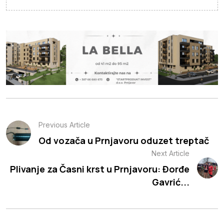
Previous Article
Od vozača u Prnjavoru oduzet treptač
Next Article
Plivanje za Časni krst u Prnjavoru: Đorđe
Gavrić...