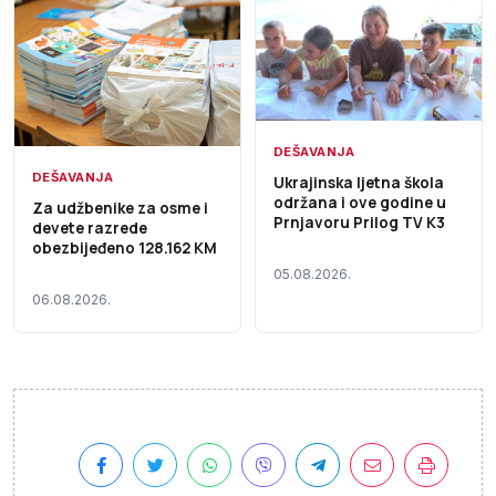
DEŠAVANJA
DEŠAVANJA
Ukrajinska ljetna škola
održana i ove godine u
Za udžbenike za osme i
Prnjavoru Prilog TV K3
devete razrede
obezbijeđeno 128.162 KM
05.08.2026.
06.08.2026.