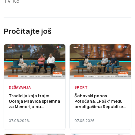
TV K3
Pročitajte još
DEŠAVANJA
SPORT
Tradicija koja traje:
Šahovski ponos
Gornja Mravica spremna
Potočana: „Pošk“ među
za Memorijalnu
prvoligašima Republike
štraparijadu – Početak
Srpske – Početak dana
dana TV K3 (VIDEO)
TV K3 (VIDEO)
07.08.2026.
07.08.2026.