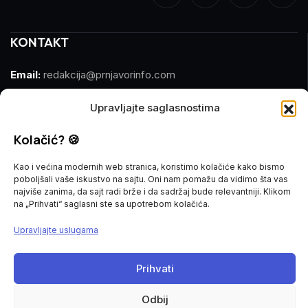
KONTAKT
Email:
redakcija@prnjavorinfo.com
Telefon:
(+387)065 609 937
Upravljajte saglasnostima
MARKETING
Kolačić? 🍪
Kao i većina modernih web stranica, koristimo kolačiće kako bismo
Email:
marketing@prnjavorinfo.com
poboljšali vaše iskustvo na sajtu. Oni nam pomažu da vidimo šta vas
najviše zanima, da sajt radi brže i da sadržaj bude relevantniji. Klikom
Telefon:
(+387)065 955 355
na „Prihvati“ saglasni ste sa upotrebom kolačića.
Upravljajte uslugama
POŠALJI VIJEST
Imate vijest za nas? Javite nam se na
Prihvati
redakcija@prnjavorinfo.com
Odbij