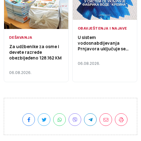
OBAVJEŠTENJA I NAJAVE
U sistem
DEŠAVANJA
vodosnabdijevanja
Za udžbenike za osme i
Prnjavora uključuje se
devete razrede
Fabrika vode „Kremna“,
obezbijeđeno 128.162 KM
voda i dalje nije za piće
06.08.2026.
06.08.2026.