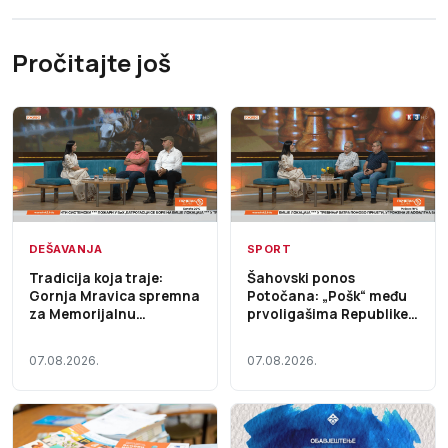
Pročitajte još
DEŠAVANJA
SPORT
Tradicija koja traje:
Šahovski ponos
Gornja Mravica spremna
Potočana: „Pošk“ među
za Memorijalnu
prvoligašima Republike
štraparijadu – Početak
Srpske – Početak dana
dana TV K3 (VIDEO)
TV K3 (VIDEO)
07.08.2026.
07.08.2026.