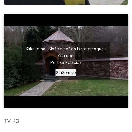
Kliknite na „Slažem se“ da biste omogućili
Youtube
Politika kolačića
Slažem se
TV K3