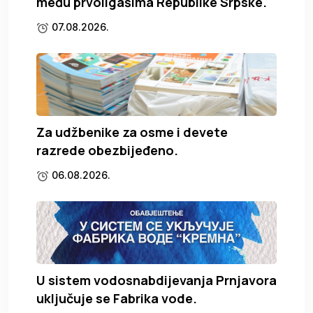
među prvoligašima Republike Srpske.
07.08.2026.
Za udžbenike za osme i devete
razrede obezbijeđeno.
06.08.2026.
U sistem vodosnabdijevanja Prnjavora
uključuje se Fabrika vode.