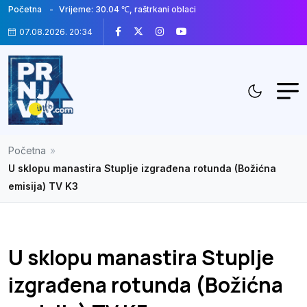
Početna
Vrijeme: 30.04 ℃, raštrkani oblaci
07.08.2026. 20:34
Početna
»
U sklopu manastira Stuplje izgrađena rotunda (Božićna
emisija) TV K3
U sklopu manastira Stuplje
izgrađena rotunda (Božićna