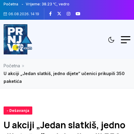
Početna
Vrijeme: 38.23 ℃, vedro
06.08.2026. 14:19
Početna
»
U akciji „Jedan slatkiš, jedno dijete“ učenici prikupili 350
paketića
- Dešavanja
U akciji „Jedan slatkiš, jedno