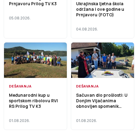
Ukrajinska ljetna škola
Prnjavoru Prilog TV K3
održana i ove godine u
Prnjavoru (FOTO)
05.08.2026.
04.08.2026.
DEŠAVANJA
DEŠAVANJA
Međunarodni kup u
Sačuvan dio prošlosti: U
sportskom ribolovu RVI
Donjim Vijačanima
RS Prilog TV K3
obnovljen spomenik
borcima NOB-a (FOTO)
01.08.2026.
01.08.2026.