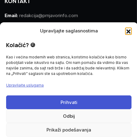
KONTAKT
Email:
redakcija@prnjavorinfo.com
Telefon:
(+387)065 609 937
Upravljajte saglasnostima
MARKETING
Kolačić? 🍪
Kao i većina modernih web stranica, koristimo kolačiće kako bismo
Email:
marketing@prnjavorinfo.com
poboljšali vaše iskustvo na sajtu. Oni nam pomažu da vidimo šta vas
najviše zanima, da sajt radi brže i da sadržaj bude relevantniji. Klikom
Telefon:
(+387)065 955 355
na „Prihvati“ saglasni ste sa upotrebom kolačića.
Upravljajte uslugama
POŠALJI VIJEST
Imate vijest za nas? Javite nam se na
Prihvati
redakcija@prnjavorinfo.com
Odbij
Prnjavorinfo.com
@2015-2026. All Rights Reserved.
Prikaži podešavanja
Politika kolačića
Impressum