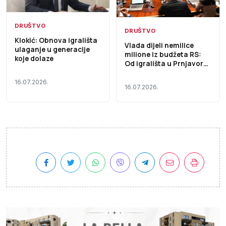
DRUŠTVO
DRUŠTVO
Klokić: Obnova igrališta
Vlada dijeli nemilice
ulaganje u generacije
milione iz budžeta RS:
koje dolaze
Od igrališta u Prnjavoru
do novog naselja u
Ljubinju i bagera u
16.07.2026.
16.07.2026.
Novom Goraždu