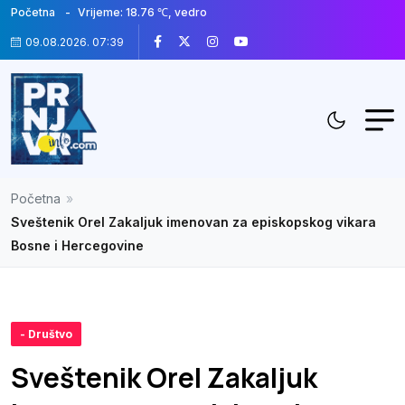
Početna
Vrijeme: 18.76 ℃, vedro
09.08.2026. 07:39
Početna
»
Sveštenik Orel Zakaljuk imenovan za episkopskog vikara
Bosne i Hercegovine
- Društvo
Sveštenik Orel Zakaljuk