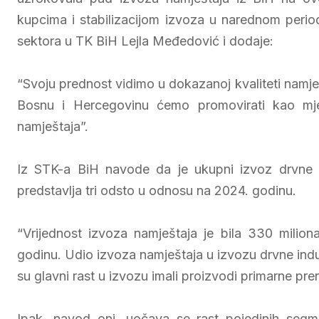
kupcima i stabilizacijom izvoza u narednom period
sektora u TK BiH Lejla Međedović i dodaje:
“Svoju prednost vidimo u dokazanoj kvaliteti namješt
Bosnu i Hercegovinu ćemo promovirati kao mjes
namještaja”.
Iz STK-a BiH navode da je ukupni izvoz drvne i
predstavlja tri odsto u odnosu na 2024. godinu.
“Vrijednost izvoza namještaja je bila 330 milio
godinu. Udio izvoza namještaja u izvozu drvne indus
su glavni rast u izvozu imali proizvodi primarne pre
Ipak, navod oni, uočava se rast pojedinih segme