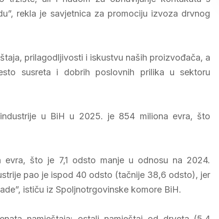
u”, rekla je savjetnica za promociju izvoza drvnog
aja, prilagodljivosti i iskustvu naših proizvođača, a
to susreta i dobrih poslovnih prilika u sektoru
ndustrije u BiH u 2025. je 854 miliona evra, što
na evra, što je 7,1 odsto manje u odnosu na 2024.
trije pao je ispod 40 odsto (tačnije 38,6 odsto), jer
rade”, ističu iz Spoljnotrgovinske komore BiH.
nata namještaja: ostali namještaj od drveta (5,4