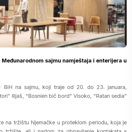
na Međunarodnom sajmu namještaja i enterijera u
BiH na sajmu, koji traje od 20. do 23. januara,
ori” Ilijaš, “Bosnien bič bord” Visoko, “Ratan sedia”
ze na tržištu Njemačke u proteklom periodu, koja je
 tržište, ali i nadom za obnavljanje kontakata s