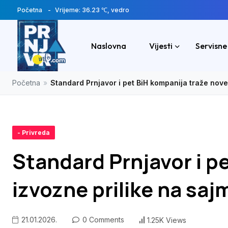
Početna
Vrijeme: 36.23 ℃, vedro
Naslovna
Vijesti
Servisne
Početna
»
Standard Prnjavor i pet BiH kompanija traže nove
- Privreda
Standard Prnjavor i p
izvozne prilike na saj
21.01.2026.
0 Comments
1.25K Views