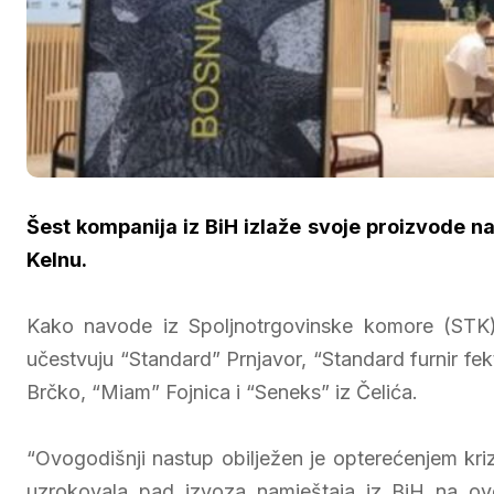
Šest kompanija iz BiH izlaže svoje proizvode 
Kelnu.
Kako navode iz Spoljnotrgovinske komore (STK) 
učestvuju “Standard” Prnjavor, “Standard furnir fekt
Brčko, “Miam” Fojnica i “Seneks” iz Čelića.
“Ovogodišnji nastup obilježen je opterećenjem kri
uzrokovala pad izvoza namještaja iz BiH na ovo