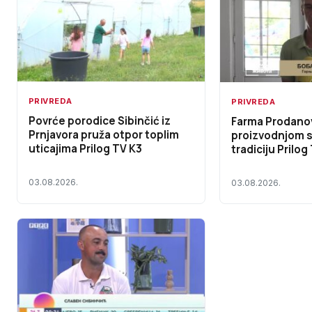
PRIVREDA
PRIVREDA
Povrće porodice Sibinčić iz
Farma Prodanov
Prnjavora pruža otpor toplim
proizvodnjom s
uticajima Prilog TV K3
tradiciju Prilog
03.08.2026.
03.08.2026.