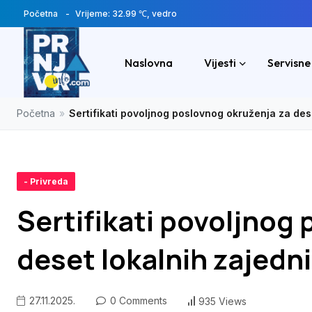
Početna
Vrijeme: 32.99 ℃, vedro
Naslovna
Vijesti
Servisne
Početna
»
Sertifikati povoljnog poslovnog okruženja za des
- Privreda
Sertifikati povoljnog
deset lokalnih zajedni
27.11.2025.
0 Comments
935 Views