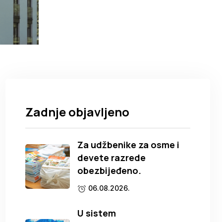
Zadnje objavljeno
Za udžbenike za osme i
devete razrede
obezbijeđeno.
06.08.2026.
U sistem