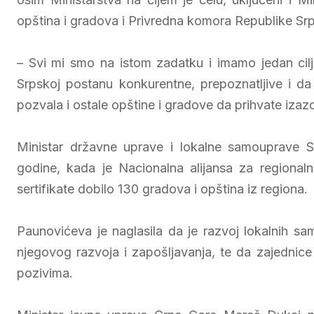
opština i gradova i Privredna komora Republike Sr
– Svi mi smo na istom zadatku i imamo jedan cilj
Srpskoj postanu konkurentne, prepoznatljive i da p
pozvala i ostale opštine i gradove da prihvate izazov
Ministar državne uprave i lokalne samouprave S
godine, kada je Nacionalna alijansa za regionalni
sertifikate dobilo 130 gradova i opština iz regiona.
Paunovićeva je naglasila da je razvoj lokalnih sa
njegovog razvoja i zapošljavanja, te da zajednice 
pozivima.