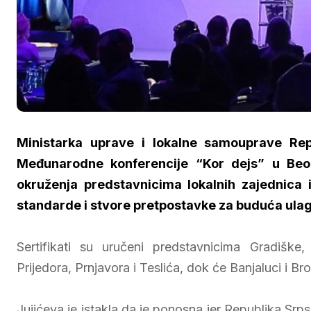
Ministarka uprave i lokalne samouprave Rep
Međunarodne konferencije “Kor dejs” u Beog
okruženja predstavnicima lokalnih zajednica 
standarde i stvore pretpostavke za buduća ulag
Sertifikati su uručeni predstavnicima Gradiške,
Prijedora, Prnjavora i Teslića, dok će Banjaluci i Br
Јujićeva je istakla da je ponosna jer Republika Srp