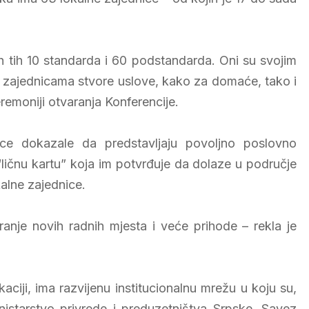
ih tih 10 standarda i 60 podstandarda. Oni su svojim
 zajednicama stvore uslove, kako za domaće, tako i
eremoniji otvaranja Konferencije.
e dokazale da predstavljaju povoljno poslovno
 “ličnu kartu” koja im potvrđuje da dolaze u područje
kalne zajednice.
anje novih radnih mjesta i veće prihode – rekla je
ikaciji, ima razvijenu institucionalnu mrežu u koju su,
inistarstvo privrede i preduzetništva Srpske, Savez