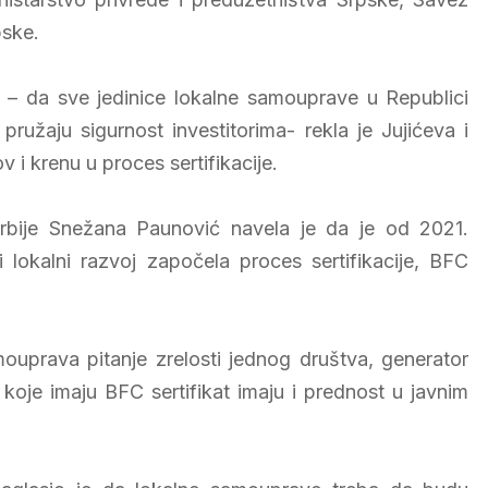
pske.
 – da sve jedinice lokalne samouprave u Republici
ružaju sigurnost investitorima- rekla je Јujićeva i
 i krenu u proces sertifikacije.
rbije Snežana Paunović navela je da je od 2021.
 lokalni razvoj započela proces sertifikacije, BFC
mouprava pitanje zrelosti jednog društva, generator
koje imaju BFC sertifikat imaju i prednost u javnim