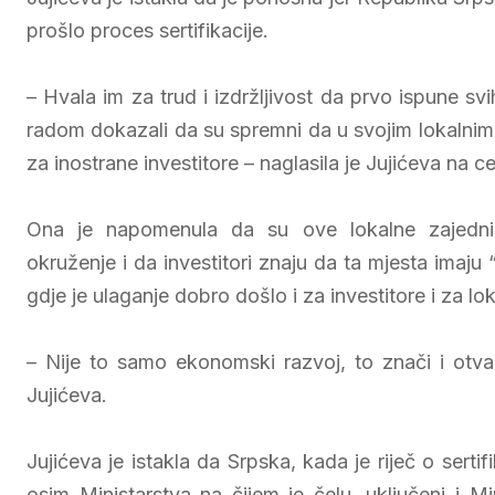
prošlo proces sertifikacije.
– Hvala im za trud i izdržljivost da prvo ispune sv
radom dokazali da su spremni da u svojim lokalnim
za inostrane investitore – naglasila je Јujićeva na c
Ona je napomenula da su ove lokalne zajednic
okruženje i da investitori znaju da ta mjesta imaju
gdje je ulaganje dobro došlo i za investitore i za lo
– Nije to samo ekonomski razvoj, to znači i otvar
Јujićeva.
Јujićeva je istakla da Srpska, kada je riječ o sertif
osim Ministarstva na čijem je čelu, uključeni i M