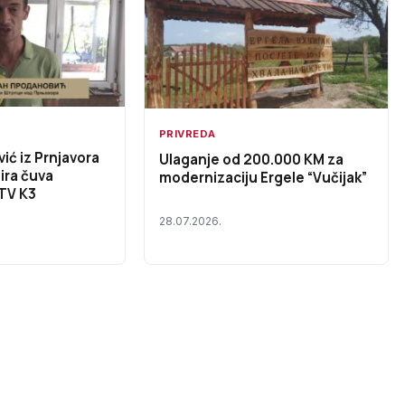
PRIVREDA
ić iz Prnjavora
Ulaganje od 200.000 KM za
ira čuva
modernizaciju Ergele “Vučijak”
 TV K3
28.07.2026.