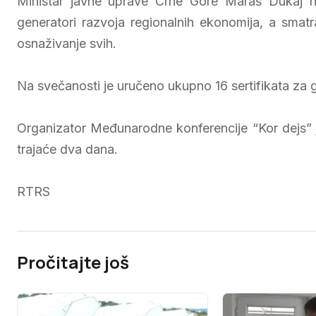
Ministar javne uprave Crne Gore Maraš Dukaj n
generatori razvoja regionalnih ekonomija, a smatra 
osnaživanje svih.
Na svečanosti je uručeno ukupno 16 sertifikata za g
Organizator Međunarodne konferencije “Kor dejs” je
trajaće dva dana.
RTRS
Pročitajte još