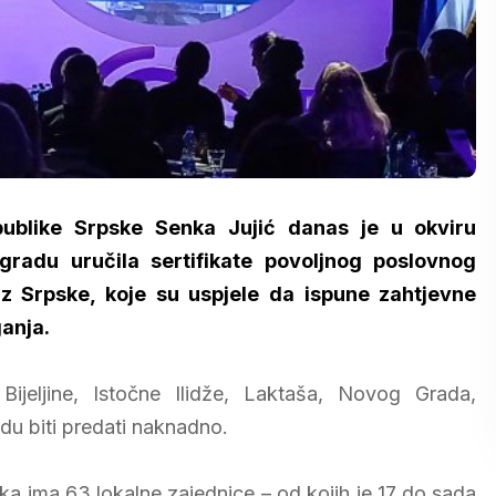
ublike Srpske Senka Јujić danas je u okviru
radu uručila sertifikate povoljnog poslovnog
iz Srpske, koje su uspjele da ispune zahtjevne
anja.
 Bijeljine, Istočne Ilidže, Laktaša, Novog Grada,
odu biti predati naknadno.
ska ima 63 lokalne zajednice – od kojih je 17 do sada