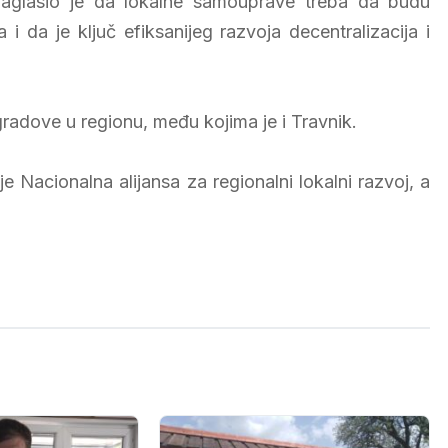
aglasio je da lokalne samouprave treba da budu
i da je ključ efiksanijeg razvoja decentralizacija i
radove u regionu, među kojima je i Travnik.
 Nacionalna alijansa za regionalni lokalni razvoj, a