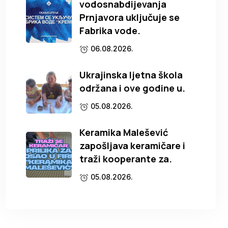
vodosnabdijevanja
Prnjavora uključuje se
Fabrika vode.
06.08.2026.
Ukrajinska ljetna škola
održana i ove godine u.
05.08.2026.
Keramika Malešević
zapošljava keramičare i
traži kooperante za.
05.08.2026.