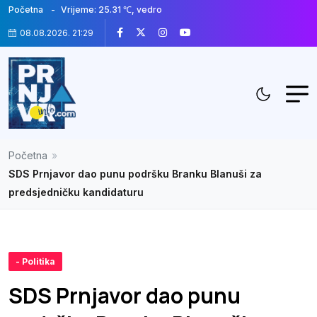
Početna
Vrijeme: 25.31 ℃, vedro
08.08.2026. 21:29
Početna
»
SDS Prnjavor dao punu podršku Branku Blanuši za
predsjedničku kandidaturu
- Politika
SDS Prnjavor dao punu