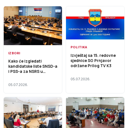
POLITIKA
IZBORI
Izvještaj sa 15. redovne
sjednice SG Prnjavor
Kako će izgledati
održane Prilog TV K3
kandidatske liste SNSD-a
i PSS-a za NSRS u
izbornoj jedinici 2?
05.07.2026.
05.07.2026.