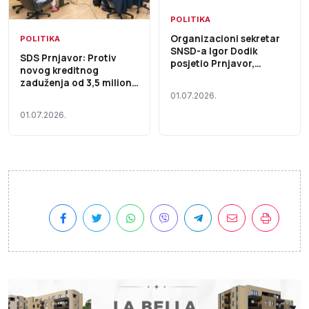
POLITIKA
Organizacioni sekretar
POLITIKA
SNSD-a Igor Dodik
SDS Prnjavor: Protiv
posjetio Prnjavor,
novog kreditnog
održan sastanak sa
zaduženja od 3,5 miliona
Gradskim odborom
KM, ponovo upozorili na
01.07.2026.
loše puteve
01.07.2026.