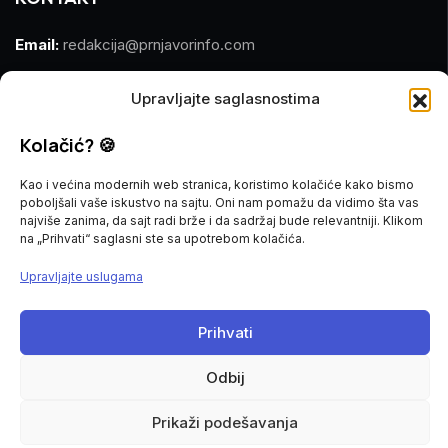
Email:
redakcija@prnjavorinfo.com
Telefon:
(+387)065 609 937
Upravljajte saglasnostima
MARKETING
Kolačić? 🍪
Email:
marketing@prnjavorinfo.com
Kao i većina modernih web stranica, koristimo kolačiće kako bismo
poboljšali vaše iskustvo na sajtu. Oni nam pomažu da vidimo šta vas
Telefon:
(+387)065 955 355
najviše zanima, da sajt radi brže i da sadržaj bude relevantniji. Klikom
na „Prihvati“ saglasni ste sa upotrebom kolačića.
POŠALJI VIJEST
Upravljajte uslugama
Imate vijest za nas? Javite nam se na
Prihvati
redakcija@prnjavorinfo.com
Odbij
Prnjavorinfo.com
@2015-2026. All Rights Reserved.
Prikaži podešavanja
Politika kolačića
Impressum