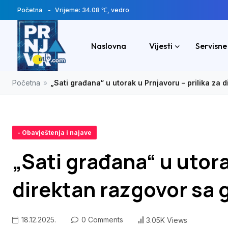
Početna
Vrijeme: 34.08 ℃, vedro
Naslovna
Vijesti
Servisne
Početna
»
„Sati građana“ u utorak u Prnjavoru – prilika za
- Obavještenja i najave
„Sati građana“ u utora
direktan razgovor sa
18.12.2025.
0 Comments
3.05K Views