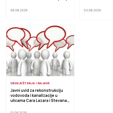
za piće
investicionih u
zajednica za up
06.08.2026.
03.08.2026.
zgradama na ter
Prnjavor
OBAVJEŠTENJA I NAJAVE
Javni uvid za rekonstrukciju
vodovoda i kanalizacije u
ulicama Cara Lazara i Stevana
Nemanje
01.08.2026.