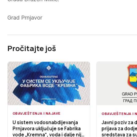
Grad Prnjavor
Pročitajte još
OBAVJEŠTENJA I NAJAVE
OBAVJEŠTENJA I 
U sistem vodosnabdijevanja
Javni poziv za 
Prnjavora uključuje se Fabrika
prijava za dodj
vode „Kremna“, voda i dalje nije
sredstava za s