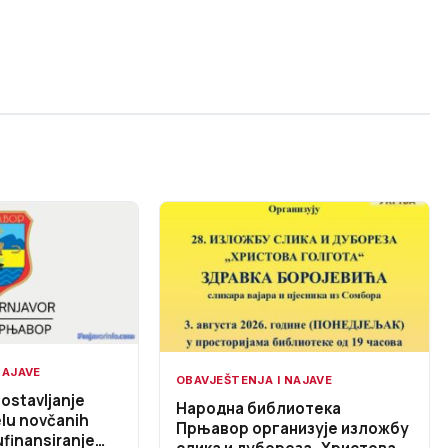
NAJAVE
OBAVJEŠTENJA I NAJAVE
dostavljanje
Народна библиотека
elu novčanih
Прњавор организује изложбу
ufinansiranje