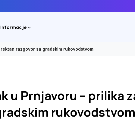
 Informacije
 direktan razgovor sa gradskim rukovodstvom
k u Prnjavoru – prilika z
 gradskim rukovodstvo