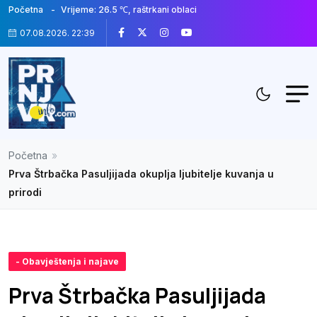
Početna
Vrijeme: 26.5 ℃, raštrkani oblaci
07.08.2026. 22:40
Početna
»
Prva Štrbačka Pasuljijada okuplja ljubitelje kuvanja u
prirodi
- Obavještenja i najave
Prva Štrbačka Pasuljijada