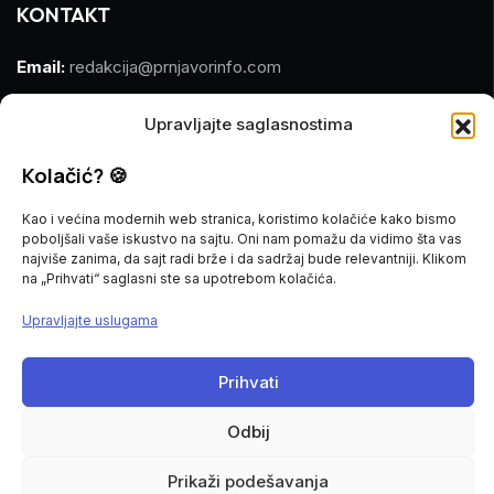
KONTAKT
Email:
redakcija@prnjavorinfo.com
Telefon:
(+387)065 609 937
Upravljajte saglasnostima
MARKETING
Kolačić? 🍪
Email:
marketing@prnjavorinfo.com
Kao i većina modernih web stranica, koristimo kolačiće kako bismo
poboljšali vaše iskustvo na sajtu. Oni nam pomažu da vidimo šta vas
Telefon:
(+387)065 955 355
najviše zanima, da sajt radi brže i da sadržaj bude relevantniji. Klikom
na „Prihvati“ saglasni ste sa upotrebom kolačića.
POŠALJI VIJEST
Upravljajte uslugama
Imate vijest za nas? Javite nam se na
Prihvati
redakcija@prnjavorinfo.com
Odbij
Prnjavorinfo.com
@2015-2026. All Rights Reserved.
Prikaži podešavanja
Politika kolačića
Impressum