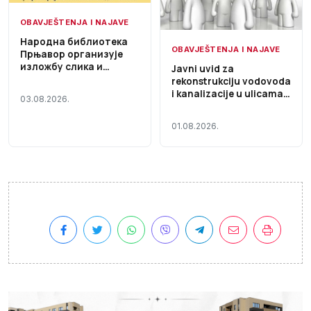
OBAVJEŠTENJA I NAJAVE
Народна библиотека
OBAVJEŠTENJA I NAJAVE
Прњавор организује
изложбу слика и
Javni uvid za
дубореза „Христова
rekonstrukciju vodovoda
Голгота“
i kanalizacije u ulicama
03.08.2026.
Cara Lazara i Stevana
Nemanje
01.08.2026.