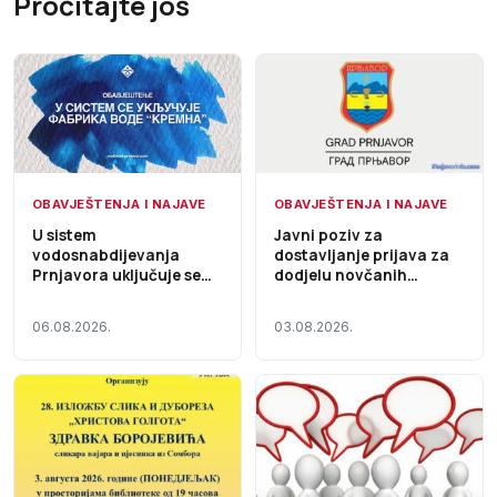
Pročitajte još
OBAVJEŠTENJA I NAJAVE
OBAVJEŠTENJA I NAJAVE
U sistem
Javni poziv za
vodosnabdijevanja
dostavljanje prijava za
Prnjavora uključuje se
dodjelu novčanih
Fabrika vode „Kremna“,
sredstava za
voda i dalje nije za piće
sufinansiranje
06.08.2026.
03.08.2026.
investicionih ulaganja
zajednica za upravljanje
zgradama na teritoriji
Grada Prnjavor