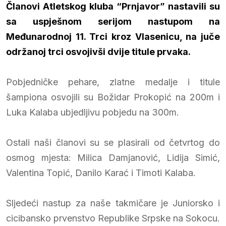
Članovi Atletskog kluba “Prnjavor” nastavili su
sa uspješnom serijom nastupom na
Međunarodnoj 11. Trci kroz Vlasenicu, na juče
održanoj trci osvojivši dvije titule prvaka.
Pobjedničke pehare, zlatne medalje i titule
šampiona osvojili su Božidar Prokopić na 200m i
Luka Kalaba ubjedljivu pobjedu na 300m.
Ostali naši članovi su se plasirali od četvrtog do
osmog mjesta: Milica Damjanović, Lidija Simić,
Valentina Topić, Danilo Karać i Timoti Kalaba.
Sljedeći nastup za naše takmičare je Juniorsko i
cicibansko prvenstvo Republike Srpske na Sokocu.