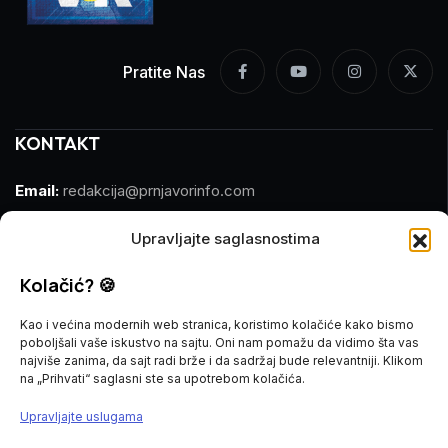
Pratite Nas
KONTAKT
Email:
redakcija@prnjavorinfo.com
Telefon:
(+387)065 609 937
Upravljajte saglasnostima
MARKETING
Kolačić? 🍪
Kao i većina modernih web stranica, koristimo kolačiće kako bismo
Email:
marketing@prnjavorinfo.com
poboljšali vaše iskustvo na sajtu. Oni nam pomažu da vidimo šta vas
najviše zanima, da sajt radi brže i da sadržaj bude relevantniji. Klikom
Telefon:
(+387)065 955 355
na „Prihvati“ saglasni ste sa upotrebom kolačića.
Upravljajte uslugama
POŠALJI VIJEST