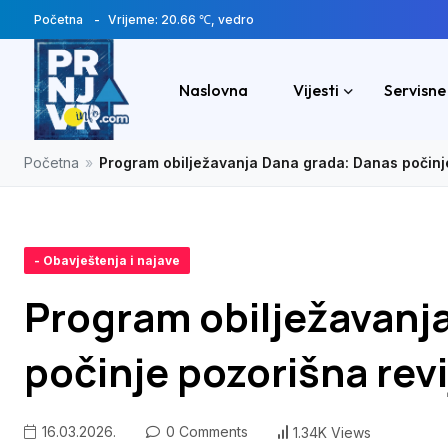
Početna
Vrijeme: 20.66 ℃, vedro
Naslovna
Vijesti
Servisne
Početna
»
Program obilježavanja Dana grada: Danas počinje
- Obavještenja i najave
Program obilježavanj
počinje pozorišna revi
16.03.2026.
0 Comments
1.34K Views