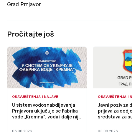
Grad Prnjavor
Pročitajte još
OBAVJEŠTENJA I NAJAVE
OBAVJEŠTENJA I 
U sistem vodosnabdijevanja
Javni poziv za 
Prnjavora uključuje se Fabrika
prijava za dodj
vode „Kremna“, voda i dalje nije
sredstava za s
za piće
investicionih u
zajednica za up
06.08.2026.
03.08.2026.