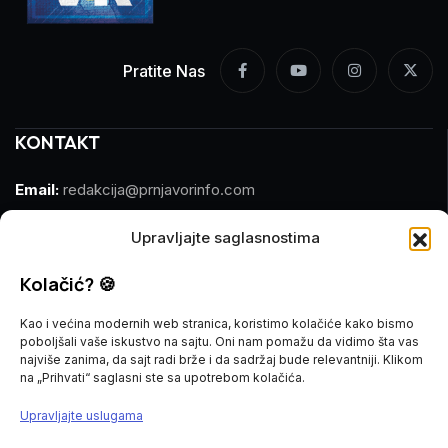
Pratite Nas
KONTAKT
Email:
redakcija@prnjavorinfo.com
Telefon:
(+387)065 609 937
Upravljajte saglasnostima
MARKETING
Kolačić? 🍪
Kao i većina modernih web stranica, koristimo kolačiće kako bismo
Email:
marketing@prnjavorinfo.com
poboljšali vaše iskustvo na sajtu. Oni nam pomažu da vidimo šta vas
najviše zanima, da sajt radi brže i da sadržaj bude relevantniji. Klikom
Telefon:
(+387)065 955 355
na „Prihvati“ saglasni ste sa upotrebom kolačića.
Upravljajte uslugama
POŠALJI VIJEST