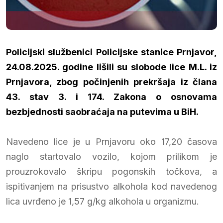
Policijski službenici Policijske stanice Prnjavor,
24.08.2025. godine lišili su slobode lice M.L. iz
Prnjavora, zbog počinjenih prekršaja iz člana
43. stav 3. i 174. Zakona o osnovama
bezbjednosti saobraćaja na putevima u BiH.
Navedeno lice je u Prnjavoru oko 17,20 časova
naglo startovalo vozilo, kojom prilikom je
prouzrokovalo škripu pogonskih točkova, a
ispitivanjem na prisustvo alkohola kod navedenog
lica uvrđeno je 1,57 g/kg alkohola u organizmu.