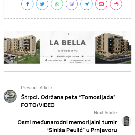
Previous Article
Štrpci: Održana peta “Tomosijada”
FOTO/VIDEO
Next Article
Osmi međunarodni memorijalni turnir
“Siniša Peulić” u Prnjavoru