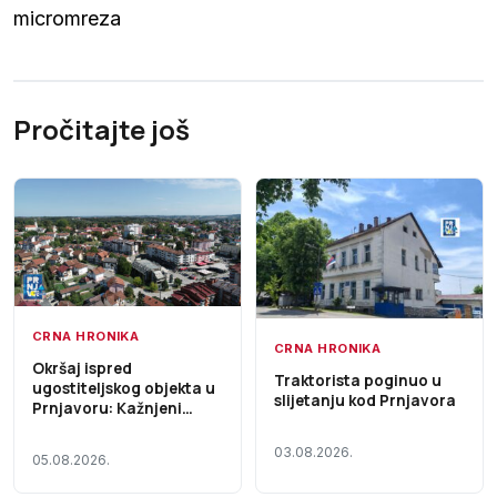
micromreza
Pročitajte još
CRNA HRONIKA
CRNA HRONIKA
Okršaj ispred
Traktorista poginuo u
ugostiteljskog objekta u
slijetanju kod Prnjavora
Prnjavoru: Kažnjeni
gosti i radnik lokala
03.08.2026.
05.08.2026.