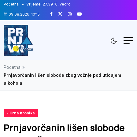
Početna
Vrijeme: 27.39 ℃, vedro
09.08.2026. 10:15
Početna
»
Prnjavorčanin lišen slobode zbog vožnje pod uticajem
alkohola
- Crna hronika
Prnjavorčanin lišen slobode