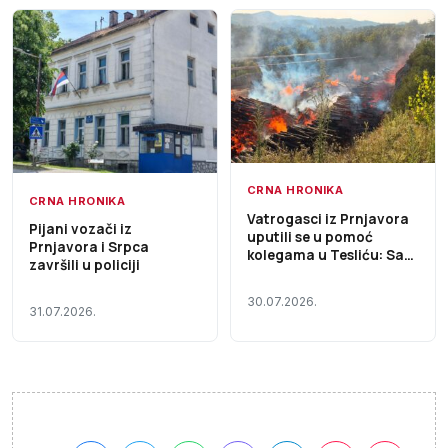
CRNA HRONIKA
CRNA HRONIKA
Vatrogasci iz Prnjavora
Pijani vozači iz
uputili se u pomoć
Prnjavora i Srpca
kolegama u Tesliću: Sa
završili u policiji
jednim vozilom i tri
vatrogasca učestvuju u
30.07.2026.
gašenju velikog požara
31.07.2026.