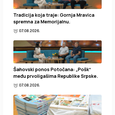
Tradicija koja traje: Gornja Mravica
spremna za Memorijalnu.
07.08.2026.
Šahovski ponos Potočana: „Pošk“
među prvoligašima Republike Srpske.
07.08.2026.