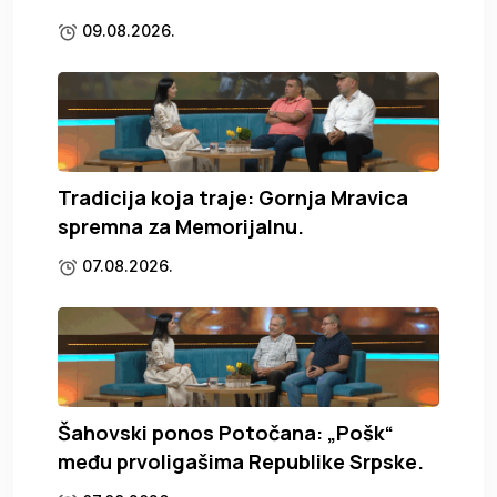
09.08.2026.
Tradicija koja traje: Gornja Mravica
spremna za Memorijalnu.
07.08.2026.
Šahovski ponos Potočana: „Pošk“
među prvoligašima Republike Srpske.