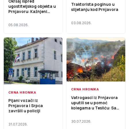
Okršaj ispred
Traktorista poginuo u
ugostiteljskog objekta u
slijetanju kod Prnjavora
Prnjavoru: Kažnjeni
gosti i radnik lokala
03.08.2026.
05.08.2026.
CRNA HRONIKA
CRNA HRONIKA
Vatrogasci iz Prnjavora
Pijani vozači iz
uputili se u pomoć
Prnjavora i Srpca
kolegama u Tesliću: Sa
završili u policiji
jednim vozilom i tri
vatrogasca učestvuju u
30.07.2026.
gašenju velikog požara
31.07.2026.