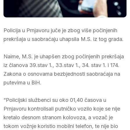
Policija u Prnjavoru juče je zbog više počinjenih
prekršaja u saobraćaju uhapsila M.S. iz tog grada.
Naime, M.S. je uhapšen zbog počinjenih prekršaja
iz članova 39.stav 1., 33.stav 1., 34. stav 1. i 174.
Zakona o osnovama bezbjednosti saobraćaja na
putevima u BiH.
“Policijski službenci su oko 01,40 časova u
Prnjavoru kontrolisali putničko vozilo koje se nije
kretalo desnom stranom kolovoza, a vozač je
tokom vožnje koristio mobilni telefon, te nije bio